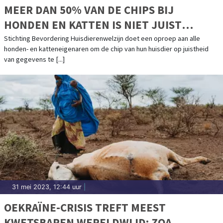
MEER DAN 50% VAN DE CHIPS BIJ
HONDEN EN KATTEN IS NIET JUIST
GEREGISTREERD
Stichting Bevordering Huisdierenwelzijn doet een oproep aan alle
honden- en katteneigenaren om de chip van hun huisdier op juistheid
van gegevens te [...]
31 mei 2023, 12:44 uur
|
OEKRAÏNE-CRISIS TREFT MEEST
KWETSBAREN WERELDWIJD: ZOA