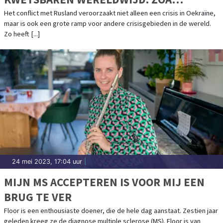
PUBLICEERT JAARVERSLAG 2022
Het conflict met Rusland veroorzaakt niet alleen een crisis in Oekraïne,
maar is ook een grote ramp voor andere crisisgebieden in de wereld.
Zo heeft [...]
24 mei 2023, 17:04 uur
|
MIJN MS ACCEPTEREN IS VOOR MIJ EEN
BRUG TE VER
Floor is een enthousiaste doener, die de hele dag aanstaat. Zestien jaar
geleden kreeg ze de diagnose multiple sclerose (MS). Floor is van