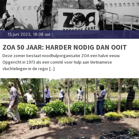
15 juni 2023, 18:08 uur
|
ZOA 50 JAAR: HARDER NODIG DAN OOIT
Deze zomer bestaat noodhulporganisatie ZOA een halve eeuw.
Opgericht in 1973 als een comité voor hulp aan Vietnamese
vluchtelingen in de regio [...]