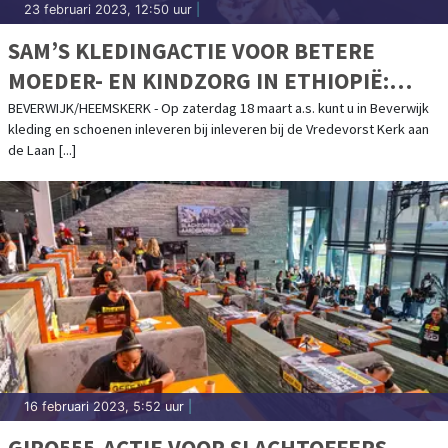
23 februari 2023, 12:50 uur
|
SAM’S KLEDINGACTIE VOOR BETERE
MOEDER- EN KINDZORG IN ETHIOPIË:
ACTIEDAG IN BEVERWIJK EN HEEMSKERK
BEVERWIJK/HEEMSKERK - Op zaterdag 18 maart a.s. kunt u in Beverwijk
kleding en schoenen inleveren bij inleveren bij de Vredevorst Kerk aan
de Laan [...]
16 februari 2023, 5:52 uur
|
GIRO555-ACTIE VOOR SLACHTOFFERS