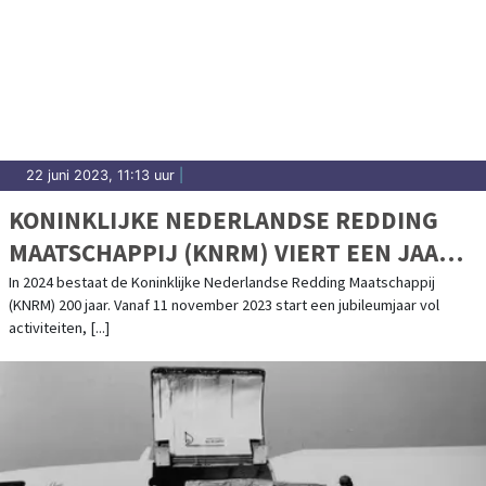
22 juni 2023, 11:13 uur
|
KONINKLIJKE NEDERLANDSE REDDING
MAATSCHAPPIJ (KNRM) VIERT EEN JAAR
LANG 200-JARIG BESTAAN
In 2024 bestaat de Koninklijke Nederlandse Redding Maatschappij
(KNRM) 200 jaar. Vanaf 11 november 2023 start een jubileumjaar vol
activiteiten, [...]