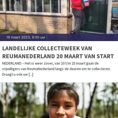
19 maart 2023, 9:00 uur
|
LANDELIJKE COLLECTEWEEK VAN
REUMANEDERLAND 20 MAART VAN START
NEDERLAND – Het is weer zover, van 20 t/m 25 maart gaan de
vrijwilligers van ReumaNederland langs de deuren om te collecteren.
Draagt u ook uw [...]