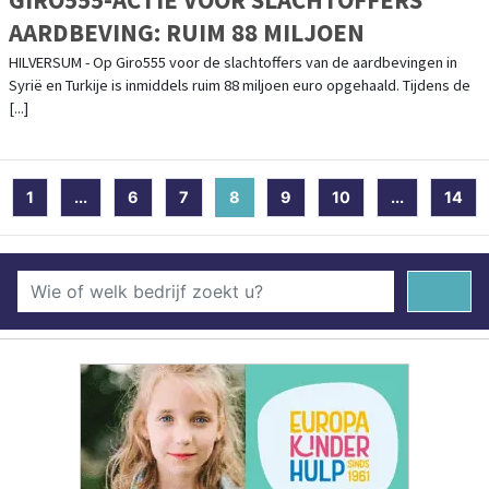
AARDBEVING: RUIM 88 MILJOEN
HILVERSUM - Op Giro555 voor de slachtoffers van de aardbevingen in
Syrië en Turkije is inmiddels ruim 88 miljoen euro opgehaald. Tijdens de
[...]
1
...
6
7
8
(current)
9
10
...
14