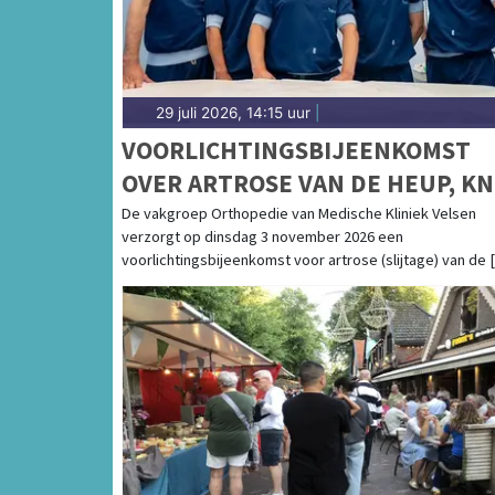
29 juli 2026, 14:15 uur
|
VOORLICHTINGSBIJEENKOMST
OVER ARTROSE VAN DE HEUP, KN
EN SCHOUDER IN MEDISCHE
De vakgroep Orthopedie van Medische Kliniek Velsen
verzorgt op dinsdag 3 november 2026 een
KLINIEK VELSEN
voorlichtingsbijeenkomst voor artrose (slijtage) van de [.