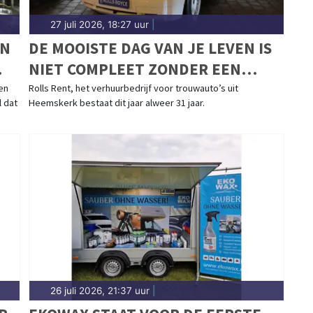
27 juli 2026, 18:27 uur
|
EN
DE MOOISTE DAG VAN JE LEVEN IS
NIET COMPLEET ZONDER EEN
MOOIE TROUWAUTO
en
Rolls Rent, het verhuurbedrijf voor trouwauto’s uit
 dat
Heemskerk bestaat dit jaar alweer 31 jaar.
26 juli 2026, 21:37 uur
|