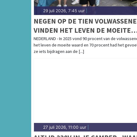
29 juli 2026, 7:45 uur
|
NEGEN OP DE TIEN VOLWASSEN
VINDEN HET LEVEN DE MOEITE
WAARD
NEDERLAND - In 2025 vond 90 procent van de volwassen
het leven de moeite waard en 70 procent had het gevoel
ze iets bijdragen aan de [...]
27 juli 2026, 11:00 uur
|