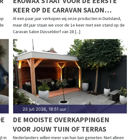
R
EKOWAX STAAT VOOR DE EERSTE
KEER OP DE CARAVAN SALON
DÜSSELDORF VAN 28 AUGUSTUS
op
Al een paar jaar verkopen wij onze producten in Duitsland,
de
maar dit jaar staan we voor de 1e keer met een stand op de
T/M 6 SEPTEMBER
Caravan Salon Düsseldorf van 28 [...]
23 juli 2026, 18:51 uur
|
OE
DE MOOISTE OVERKAPPINGEN
VOOR JOUW TUIN OF TERRAS
t in
Nederlanders willen meer van hun tuin genieten. Niet alleen