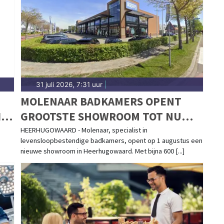
31 juli 2026, 7:31 uur
|
MOLENAAR BADKAMERS OPENT
IN
GROOTSTE SHOWROOM TOT NU
TOE IN HEERHUGOWAARD
HEERHUGOWAARD - Molenaar, specialist in
levensloopbestendige badkamers, opent op 1 augustus een
nieuwe showroom in Heerhugowaard. Met bijna 600 [...]