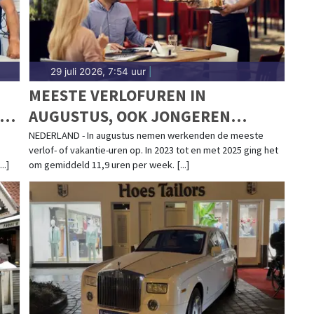
29 juli 2026, 7:54 uur
|
MEESTE VERLOFUREN IN
IE
AUGUSTUS, OOK JONGEREN
WERKEN DAN MINSTE AANTAL
NEDERLAND - In augustus nemen werkenden de meeste
verlof- of vakantie-uren op. In 2023 tot en met 2025 ging het
UREN
..]
om gemiddeld 11,9 uren per week. [...]