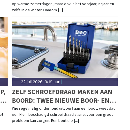
op warme zomerdagen, maar ook in het voorjaar, najaar en
zelfs in de winter. Daarom [...]
22 juli 2026, 9:19 uur
|
P,
ZELF SCHROEFDRAAD MAKEN AAN
IN
BOORD: TWEE NIEUWE BOOR- EN
TAPSETS VOOR BOOTONDERHOUD
Wie regelmatig onderhoud uitvoert aan een boot, weet dat
et
een klein beschadigd schroefdraad al snel voor een groot
probleem kan zorgen. Een bout die [...]