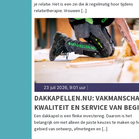
je relatie. Het is een zin die ik regelmatig hoor tijdens
relatietherapie. Vrouwen [...]
23 juli 2026, 9:01 uur
|
DAKKAPELLEN.NU: VAKMANSCHA
KWALITEIT EN SERVICE VAN BEG
TOT EIND
Een dakkapel is een flinke investering. Daarom is het
belangrijk om niet alleen de juiste keuzes te maken op h
gebied van ontwerp, afmetingen en [...]