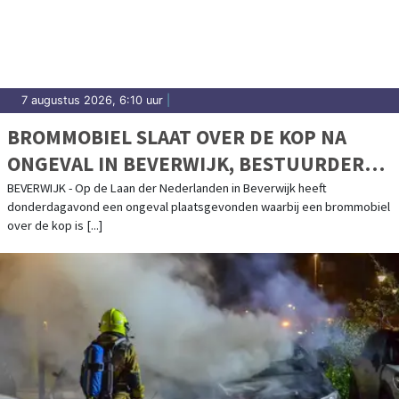
7 augustus 2026, 6:10 uur
|
BROMMOBIEL SLAAT OVER DE KOP NA
ONGEVAL IN BEVERWIJK, BESTUURDER
ONGEDEERD
BEVERWIJK - Op de Laan der Nederlanden in Beverwijk heeft
donderdagavond een ongeval plaatsgevonden waarbij een brommobiel
over de kop is [...]