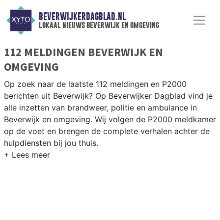
BEVERWIJKERDAGBLAD.NL
lokaal nieuws beverwijk en omgeving
112 MELDINGEN BEVERWIJK EN
OMGEVING
Op zoek naar de laatste 112 meldingen en P2000
berichten uit Beverwijk? Op Beverwijker Dagblad vind je
alle inzetten van brandweer, politie en ambulance in
Beverwijk en omgeving. Wij volgen de P2000 meldkamer
op de voet en brengen de complete verhalen achter de
hulpdiensten bij jou thuis.
P2000 MELDINGEN BEVERWIJK
Van incidenten op de A9 en de IJmuiderstraatweg tot
meldingen rondom de Beverwijk Bazaar, het Meerplein
en de wijken Broekpolder en Rekkershof.