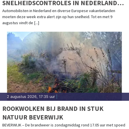
SNELHEIDSCONTROLES IN NEDERLAND
EN POPULAIRE VAKANTIELANDEN
Automobilisten in Nederland en diverse Europese vakantielanden
moeten deze week extra alert zijn op hun snelheid. Tot en met 9
augustus vindt de [...]
2 augustus 2026, 17:35 uur
|
ROOKWOLKEN BIJ BRAND IN STUK
NATUUR BEVERWIJK
BEVERWIJK – De brandweer is zondagmiddag rond 17.05 uur met spoed