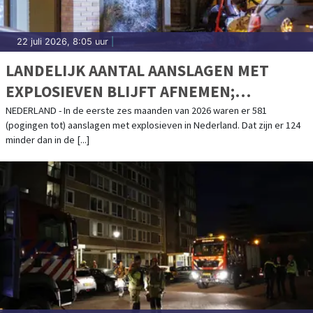
22 juli 2026, 8:05 uur
|
LANDELIJK AANTAL AANSLAGEN MET
EXPLOSIEVEN BLIJFT AFNEMEN;
AANSLAGENPROBLEMATIEK BLIJFT
NEDERLAND - In de eerste zes maanden van 2026 waren er 581
(pogingen tot) aanslagen met explosieven in Nederland. Dat zijn er 124
ERNSTIG
minder dan in de [...]