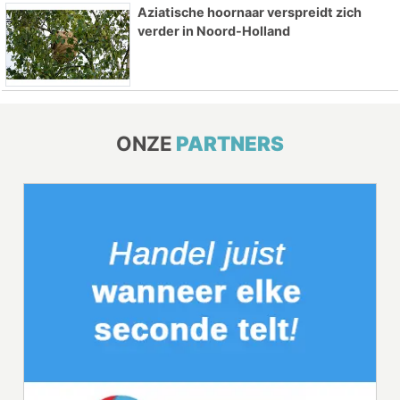
Aziatische hoornaar verspreidt zich
verder in Noord-Holland
ONZE
PARTNERS