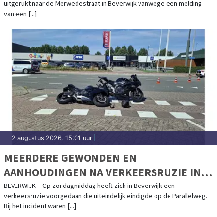
uitgerukt naar de Merwedestraat in Beverwijk vanwege een melding
van een [...]
2 augustus 2026, 15:01 uur
|
MEERDERE GEWONDEN EN
AANHOUDINGEN NA VERKEERSRUZIE IN
BEVERWIJK
BEVERWIJK – Op zondagmiddag heeft zich in Beverwijk een
verkeersruzie voorgedaan die uiteindelijk eindigde op de Parallelweg.
Bij het incident waren [...]