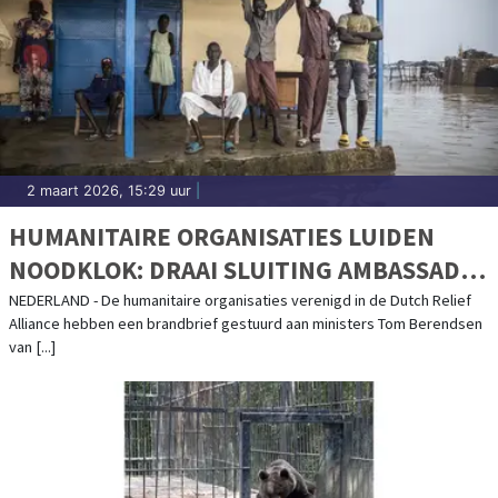
2 maart 2026, 15:29 uur
|
HUMANITAIRE ORGANISATIES LUIDEN
NOODKLOK: DRAAI SLUITING AMBASSADE
ZUID-SOEDAN TERUG
NEDERLAND - De humanitaire organisaties verenigd in de Dutch Relief
Alliance hebben een brandbrief gestuurd aan ministers Tom Berendsen
van [...]