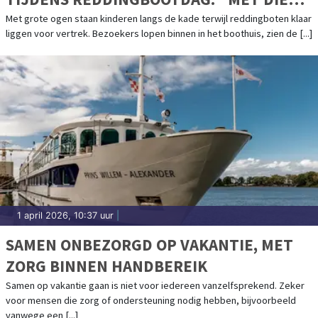
BOOT OVER DE GOLVEN, DAT VERGEET JE
Met grote ogen staan kinderen langs de kade terwijl reddingboten klaar
liggen voor vertrek. Bezoekers lopen binnen in het boothuis, zien de [...]
NOOIT MEER"
1 april 2026, 10:37 uur
|
SAMEN ONBEZORGD OP VAKANTIE, MET
ZORG BINNEN HANDBEREIK
Samen op vakantie gaan is niet voor iedereen vanzelfsprekend. Zeker
voor mensen die zorg of ondersteuning nodig hebben, bijvoorbeeld
vanwege een [...]