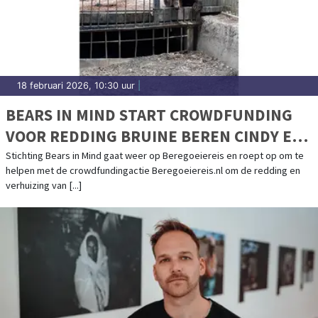
18 februari 2026, 10:30 uur
|
BEARS IN MIND START CROWDFUNDING
VOOR REDDING BRUINE BEREN CINDY EN
FELIPE UIT AZERBEIDZJAN
Stichting Bears in Mind gaat weer op Beregoeiereis en roept op om te
helpen met de crowdfundingactie Beregoeiereis.nl om de redding en
verhuizing van [...]