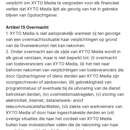
verplicht om XYTO Media te vergoeden voor elk financieel
verlies dat XYTO Media lijdt als gevolg van het in gebreke
blijven van Opdrachtgever.
Artikel 15 Overmacht
1. XYTO Media is niet aansprakelijk wanneer zij ten gevolge
van een overmachtssituatie haar verplichtingen op grond
van de Overeenkomst niet kan nakomen.
2. Onder overmacht aan de zijde van XYTO Media wordt in
elk geval verstaan, maar is niet beperkt tot: (i) overmacht
van toeleveranciers van XYTO Media, (ii) het niet naar
behoren nakomen van verplichtingen van toeleveranciers die
door Opdrachtgever of diens derden aan XYTO Media zijn
voorgeschreven of aanbevolen, (iii) gebrekkigheid van
programmatuur of eventuele bij de uitvoering van de dienst
betrokken derden, (iv) overheidsmaatregelen, (v) storing van
elektriciteit, internet, datanetwerk- en/of
telecommunicatiefaciliteiten, (vi) ziekte van werknemers van
XYTO Media of door haar ingeschakelde derden en (vii)
overige situaties die naar het oordeel van XYTO Media
buiten haar invloedssfeer vallen die de nakoming van haar