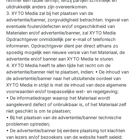
nimmer een fatale termijn, tenzij partijen schriftelijk en
uitdrukkelijk anders zijn overeenkomen.
3. XYTO Media zal bij het plaatsen van de
advertentie/banner, zorgvuldigheid betrachten. Ingeval van
eventuele fouten/defecten en/of ongeschiktheid van
Materialen en/of advertentie/banner, zal XYTO Media
Opdrachtgever onmiddellijk per e-mail of telefonisch
informeren. Opdrachtgever dient per direct althans zo
spoedig mogelijk een nieuwe versie van het Materiaal, de
advertentie en/of banner aan XYTO Media te sturen.
4. XYTO Media heeft te allen tijde het recht om de
advertentie/banner niet te plaatsen, indien: • De inhoud van
de advertentie/banner naar het uitsluitende oordeel van
XYTO Media in strijd is met de inhoud van deze algemene
voorwaarden en/of toepasselijke wet- en regelgeving;
• De informatiedrager waarop het Materiaal wordt
aangeleverd defect of onbruikbaar is, of het Materiaal zelf
niet geschikt is om te plaatsen;
• Bij het plaatsen van de advertentie/banner technische
problemen optreden;
• De advertentie/banner bij eerdere plaatsing tot klachten
van lezers en/of bezoekers van de website heeft geleid;