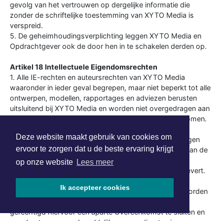
gevolg van het vertrouwen op dergelijke informatie die
zonder de schriftelijke toestemming van XYTO Media is
verspreid.
5. De geheimhoudingsverplichting leggen XYTO Media en
Opdrachtgever ook de door hen in te schakelen derden op.
Artikel 18 Intellectuele Eigendomsrechten
1. Alle IE-rechten en auteursrechten van XYTO Media
waaronder in ieder geval begrepen, maar niet beperkt tot alle
ontwerpen, modellen, rapportages en adviezen berusten
uitsluitend bij XYTO Media en worden niet overgedragen aan
Opdrachtgever tenzij uitdrukkelijk anders overeengekomen.
Alle IE-rechten en auteursrechten van Opdrachtgever
Deze website maakt gebruik van cookies om
berusten bij Opdrachtgever en worden niet overgedragen
ervoor te zorgen dat u de beste ervaring krijgt
aan XYTO Media. XYTO Media verkrijgt ten behoeve van de
uitvoering van de Overeenkomst een onherroepelijk
op onze website
Lees meer
gebruiksrecht van al hetgeen dat Opdrachtgever aanlevert.
2. Indien overeengekomen is dat één of meerdere van
Ik accepteer cookies
voorgenoemde zaken c.q. werken van XYTO Media worden
overgedragen aan Opdrachtgever, is XYTO Media
gerechtigd hiervoor een aparte Overeenkomst te sluiten en