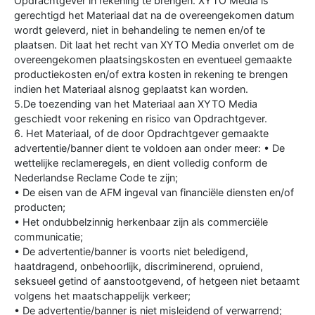
Opdrachtgever in rekening te brengen. XYTO Media is
gerechtigd het Materiaal dat na de overeengekomen datum
wordt geleverd, niet in behandeling te nemen en/of te
plaatsen. Dit laat het recht van XYTO Media onverlet om de
overeengekomen plaatsingskosten en eventueel gemaakte
productiekosten en/of extra kosten in rekening te brengen
indien het Materiaal alsnog geplaatst kan worden.
5.De toezending van het Materiaal aan XYTO Media
geschiedt voor rekening en risico van Opdrachtgever.
6. Het Materiaal, of de door Opdrachtgever gemaakte
advertentie/banner dient te voldoen aan onder meer: • De
wettelijke reclameregels, en dient volledig conform de
Nederlandse Reclame Code te zijn;
• De eisen van de AFM ingeval van financiële diensten en/of
producten;
• Het ondubbelzinnig herkenbaar zijn als commerciële
communicatie;
• De advertentie/banner is voorts niet beledigend,
haatdragend, onbehoorlijk, discriminerend, opruiend,
seksueel getind of aanstootgevend, of hetgeen niet betaamt
volgens het maatschappelijk verkeer;
• De advertentie/banner is niet misleidend of verwarrend;