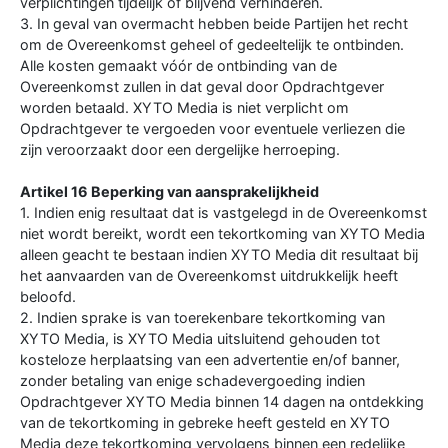
verplichtingen tijdelijk of blijvend verhinderen.
3. In geval van overmacht hebben beide Partijen het recht
om de Overeenkomst geheel of gedeeltelijk te ontbinden.
Alle kosten gemaakt vóór de ontbinding van de
Overeenkomst zullen in dat geval door Opdrachtgever
worden betaald. XYTO Media is niet verplicht om
Opdrachtgever te vergoeden voor eventuele verliezen die
zijn veroorzaakt door een dergelijke herroeping.
Artikel 16 Beperking van aansprakelijkheid
1. Indien enig resultaat dat is vastgelegd in de Overeenkomst
niet wordt bereikt, wordt een tekortkoming van XYTO Media
alleen geacht te bestaan indien XYTO Media dit resultaat bij
het aanvaarden van de Overeenkomst uitdrukkelijk heeft
beloofd.
2. Indien sprake is van toerekenbare tekortkoming van
XYTO Media, is XYTO Media uitsluitend gehouden tot
kosteloze herplaatsing van een advertentie en/of banner,
zonder betaling van enige schadevergoeding indien
Opdrachtgever XYTO Media binnen 14 dagen na ontdekking
van de tekortkoming in gebreke heeft gesteld en XYTO
Media deze tekortkoming vervolgens binnen een redelijke