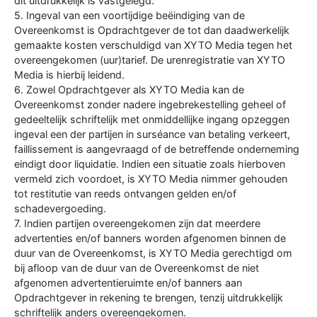
dit uitdrukkelijk is vastgelegd.
5. Ingeval van een voortijdige beëindiging van de
Overeenkomst is Opdrachtgever de tot dan daadwerkelijk
gemaakte kosten verschuldigd van XYTO Media tegen het
overeengekomen (uur)tarief. De urenregistratie van XYTO
Media is hierbij leidend.
6. Zowel Opdrachtgever als XYTO Media kan de
Overeenkomst zonder nadere ingebrekestelling geheel of
gedeeltelijk schriftelijk met onmiddellijke ingang opzeggen
ingeval een der partijen in surséance van betaling verkeert,
faillissement is aangevraagd of de betreffende onderneming
eindigt door liquidatie. Indien een situatie zoals hierboven
vermeld zich voordoet, is XYTO Media nimmer gehouden
tot restitutie van reeds ontvangen gelden en/of
schadevergoeding.
7. Indien partijen overeengekomen zijn dat meerdere
advertenties en/of banners worden afgenomen binnen de
duur van de Overeenkomst, is XYTO Media gerechtigd om
bij afloop van de duur van de Overeenkomst de niet
afgenomen advertentieruimte en/of banners aan
Opdrachtgever in rekening te brengen, tenzij uitdrukkelijk
schriftelijk anders overeengekomen.