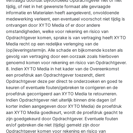
vertraagd doordat bijvoorbeeld Opdrachtgever niet of niet
tijdig, of niet in het gewenste formaat alle gevraagde
informatie en Materialen heeft aangeleverd, onvoldoende
medewerking verleent, een eventueel voorschot niet tijdig is
ontvangen door XYTO Media of er door andere
omstandigheden, welke voor rekening en risico van
Opdrachtgever komen, sprake is van vertraging heeft XYTO
Media recht op een redelijke verlenging van de
(op)leveringstermijn. Alle schade en bijkomende kosten als
gevolg van vertraging door een oorzaak zoals hierboven
genoemd komen voor rekening en risico van Opdrachtgever.
8. Indien XYTO Media in het kader van de Overeenkomst
een proefdruk aan Opdrachtgever toezendt, dient
Opdrachtgever deze per direct te onderzoeken en goed te
keuren of eventuele fouten/gebreken te corrigeren en de
proefdruk gecorrigeerd aan XYTO Media te retourneren.
Indien Opdrachtgever niet uiterlijk binnen drie dagen (of
korter indien aangegeven door XYTO Media) de proefdruk
aan XYTO Media goedkeurt, wordt de proefdruk geacht te
zijn goedgekeurd door Opdrachtgever. Eventuele fouten
en/of gebreken die niet (tijdig) gemeld zijn door
Opdrachtgever komen voor rekening en risico van