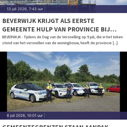
13 juli 2026, 7:43 uur
|
BEVERWIJK KRIJGT ALS EERSTE
GEMEENTE HULP VAN PROVINCIE BIJ
UITVOERING WONINGBOUW
BEVERWIJK - Tijdens de Dag van de Versnelling op 9 juli, die in het teken
stond van het versnellen van de woningbouw, heeft de provincie [...]
6 juli 2026, 10:01 uur
|