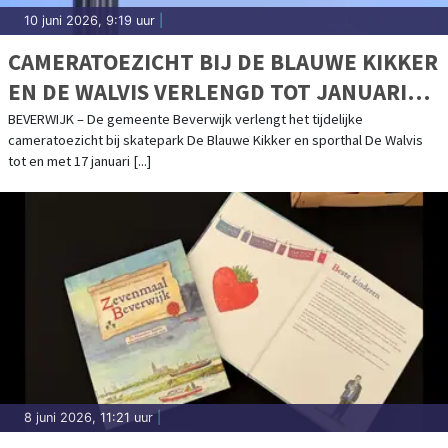
10 juni 2026, 9:19 uur
|
CAMERATOEZICHT BIJ DE BLAUWE KIKKER
EN DE WALVIS VERLENGD TOT JANUARI
2027
BEVERWIJK – De gemeente Beverwijk verlengt het tijdelijke
cameratoezicht bij skatepark De Blauwe Kikker en sporthal De Walvis
tot en met 17 januari [...]
8 juni 2026, 11:21 uur
|