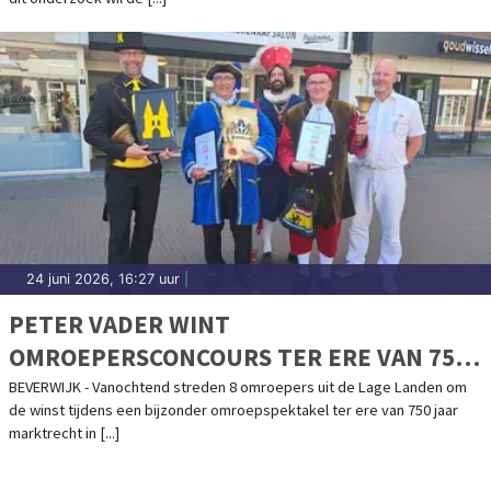
24 juni 2026, 16:27 uur
|
PETER VADER WINT
OMROEPERSCONCOURS TER ERE VAN 750
JAAR MARKTRECHT IN BEVERWIJK
BEVERWIJK - Vanochtend streden 8 omroepers uit de Lage Landen om
de winst tijdens een bijzonder omroepspektakel ter ere van 750 jaar
marktrecht in [...]