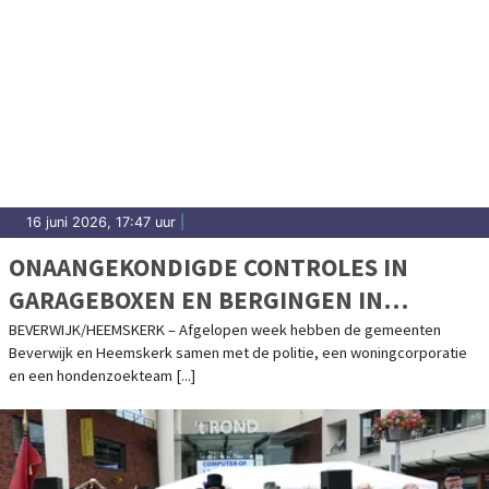
16 juni 2026, 17:47 uur
|
ONAANGEKONDIGDE CONTROLES IN
GARAGEBOXEN EN BERGINGEN IN
BEVERWIJK EN HEEMSKERK
BEVERWIJK/HEEMSKERK – Afgelopen week hebben de gemeenten
Beverwijk en Heemskerk samen met de politie, een woningcorporatie
en een hondenzoekteam [...]