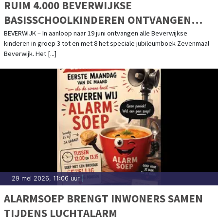
RUIM 4.000 BEVERWIJKSE
BASISSCHOOLKINDEREN ONTVANGEN
JUBILEUMBOEK OVER 750 JAAR
BEVERWIJK – In aanloop naar 19 juni ontvangen alle Beverwijkse
kinderen in groep 3 tot en met 8 het speciale jubileumboek Zevenmaal
MARKTRECHT
Beverwijk. Het [...]
29 mei 2026, 11:06 uur
|
ALARMSOEP BRENGT INWONERS SAMEN
TIJDENS LUCHTALARM