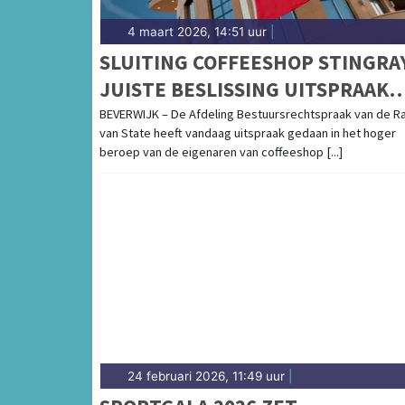
4 maart 2026, 14:51 uur
|
SLUITING COFFEESHOP STINGRA
JUISTE BESLISSING UITSPRAAK
RAAD VAN STATE: HOGER BEROE
BEVERWIJK – De Afdeling Bestuursrechtspraak van de R
van State heeft vandaag uitspraak gedaan in het hoger
ONGEGROND
beroep van de eigenaren van coffeeshop [...]
24 februari 2026, 11:49 uur
|