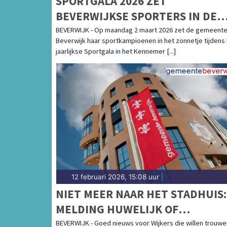
SPORTGALA 2026 ZET
BEVERWIJKSE SPORTERS IN DE
SCHIJNWERPERS
BEVERWIJK - Op maandag 2 maart 2026 zet de gemeent
Beverwijk haar sportkampioenen in het zonnetje tijdens
jaarlijkse Sportgala in het Kennemer [...]
12 februari 2026, 15:08 uur
|
NIET MEER NAAR HET STADHUIS:
MELDING HUWELIJK OF
PARTNERSCHAP VOORTAAN
BEVERWIJK - Goed nieuws voor Wijkers die willen trouwe