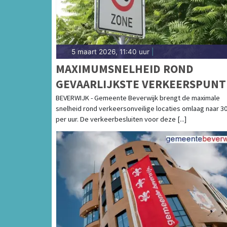
5 maart 2026, 11:40 uur
|
MAXIMUMSNELHEID ROND
GEVAARLIJKSTE VERKEERSPUN
OMLAAG
BEVERWIJK - Gemeente Beverwijk brengt de maximale
snelheid rond verkeersonveilige locaties omlaag naar 3
per uur. De verkeerbesluiten voor deze [...]