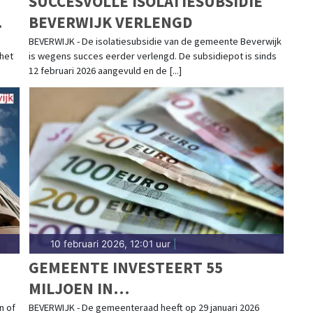
SUCCESVOLLE ISOLATIESUBSIDIE
BEVERWIJK VERLENGD
e
BEVERWIJK - De isolatiesubsidie van de gemeente Beverwijk
 het
is wegens succes eerder verlengd. De subsidiepot is sinds
12 februari 2026 aangevuld en de [...]
10 februari 2026, 12:01 uur
|
GEMEENTE INVESTEERT 55
MILJOEN IN
ONDERWIJSHUISVESTING
n of
BEVERWIJK - De gemeenteraad heeft op 29 januari 2026