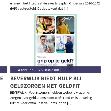
unaniem het Integraal Huisvestingsplan Onderwijs 2026-2042
INTEGRAAL HUISVESTINGSPLAN
(IHP) vastgesteld. Dat betekent dat [...]
ONDERWIJS 2026-2042
VASTGESTELD
4 februari 2026, 15:57 uur
|
E
BEVERWIJK BIEDT HULP BIJ
GELDZORGEN MET GELDFIT
IS
BEVERWIJK - Veel inwoners hebben weleens vragen of
zorgen over geld. Soms komt u nét rond en is er weinig
ruimte voor extra kosten. Soms lopen [...]