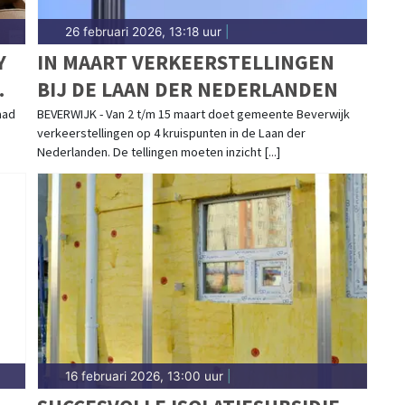
26 februari 2026, 13:18 uur
|
Y
IN MAART VERKEERSTELLINGEN
BIJ DE LAAN DER NEDERLANDEN
P
aad
BEVERWIJK - Van 2 t/m 15 maart doet gemeente Beverwijk
verkeerstellingen op 4 kruispunten in de Laan der
Nederlanden. De tellingen moeten inzicht [...]
16 februari 2026, 13:00 uur
|