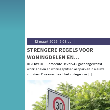
besluiten over bereikbaarheid en leefbaarhei
van gemeentenieuws in Beverwijk.
12 maart 2026, 9:08 uur
|
STRENGERE REGELS VOOR
WONINGDELEN EN
WONINGSPLITSEN
BEVERWIJK – Gemeente Beverwijk gaat ongewenst
woningdelen en woningsplitsen aanpakken in nieuwe
situaties. Daarover heeft het college van [...]