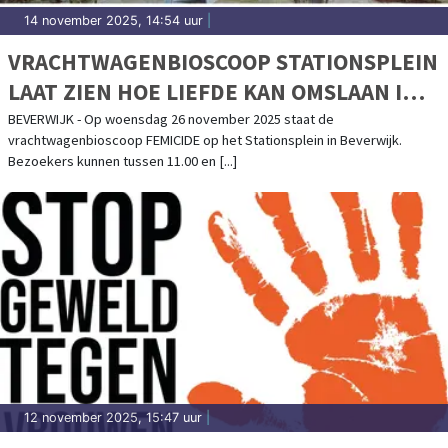
14 november 2025, 14:54 uur
|
VRACHTWAGENBIOSCOOP STATIONSPLEIN
LAAT ZIEN HOE LIEFDE KAN OMSLAAN IN
GEWELD
BEVERWIJK - Op woensdag 26 november 2025 staat de
vrachtwagenbioscoop FEMICIDE op het Stationsplein in Beverwijk.
Bezoekers kunnen tussen 11.00 en [...]
12 november 2025, 15:47 uur
|