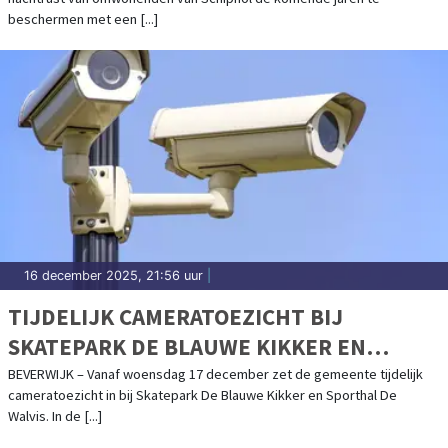
OMGEVING
beschermen met een [...]
16 december 2025, 21:56 uur
|
TIJDELIJK CAMERATOEZICHT BIJ
SKATEPARK DE BLAUWE KIKKER EN
SPORTHAL DE WALVIS
BEVERWIJK – Vanaf woensdag 17 december zet de gemeente tijdelijk
cameratoezicht in bij Skatepark De Blauwe Kikker en Sporthal De
Walvis. In de [...]