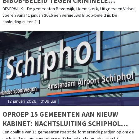
BIBOB-BELEID TEGEN CRIMINELE
INVLOEDEN
BEVERWIJK – De gemeenten Beverwijk, Heemskerk, Uitgeest en Velsen
voeren vanaf 1 januari 2026 een vernieuwd Bibob-beleid in. De
aanleiding is een [...]
12 januari 2026, 10:09 uur
|
OPROEP 15 GEMEENTEN AAN NIEUW
KABINET: NACHTSLUITING SCHIPHOL
NODIG VOOR GEZONDE EN LEEFBARE
Een coalitie van 15 gemeenten roept de formerende partijen op om de
nachtrust van omwonenden van Schiphol de komende jaren te