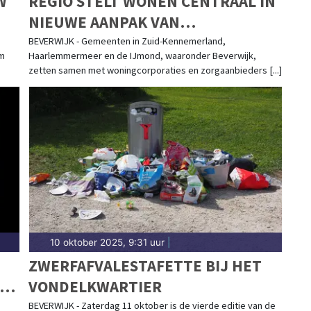
W
REGIO STELT WONEN CENTRAAL IN
NIEUWE AANPAK VAN
DAKLOOSHEID
BEVERWIJK - Gemeenten in Zuid-Kennemerland,
om
Haarlemmermeer en de IJmond, waaronder Beverwijk,
zetten samen met woningcorporaties en zorgaanbieders [...]
10 oktober 2025, 9:31 uur
|
ZWERFAFVALESTAFETTE BIJ HET
OOR
VONDELKWARTIER
BEVERWIJK - Zaterdag 11 oktober is de vierde editie van de