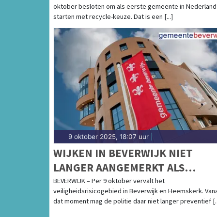
oktober besloten om als eerste gemeente in Nederland
starten met recycle-keuze. Dat is een [...]
9 oktober 2025, 18:07 uur
|
WIJKEN IN BEVERWIJK NIET
LANGER AANGEMERKT ALS
VEILIGHEIDSRISICOGEBIED
BEVERWIJK – Per 9 oktober vervalt het
veiligheidsrisicogebied in Beverwijk en Heemskerk. Van
dat moment mag de politie daar niet langer preventief [..