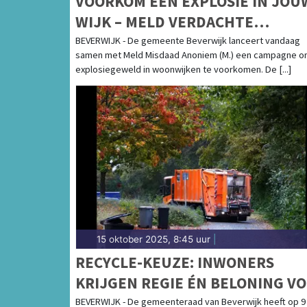
VOORKOM EEN EXPLOSIE IN JOU
WIJK – MELD VERDACHTE
SITUATIES ANONIEM
BEVERWIJK - De gemeente Beverwijk lanceert vandaag
samen met Meld Misdaad Anoniem (M.) een campagne 
explosiegeweld in woonwijken te voorkomen. De [...]
15 oktober 2025, 8:45 uur
|
RECYCLE-KEUZE: INWONERS
KRIJGEN REGIE ÉN BELONING V
GOED AFVAL SCHEIDEN
BEVERWIJK - De gemeenteraad van Beverwijk heeft op 9