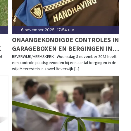
6 november 2025, 17:54 uur
|
ONAANGEKONDIGDE CONTROLES IN
K
GARAGEBOXEN EN BERGINGEN IN
BEVERWIJK EN HEEMSKERK
wt
BEVERWIJK/HEEMSKERK - Woensdag 5 november 2025 heeft
een controle plaatsgevonden bij een aantal bergingen in de
wijk Meerestein in zowel Beverwijk [...]