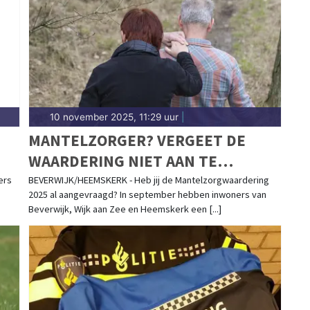
d in Beverwijk. Hier vind je het complete overzicht
10 november 2025, 11:29 uur
|
MANTELZORGER? VERGEET DE
WAARDERING NIET AAN TE
VRAGEN!
ers
BEVERWIJK/HEEMSKERK - Heb jij de Mantelzorgwaardering
2025 al aangevraagd? In september hebben inwoners van
Beverwijk, Wijk aan Zee en Heemskerk een [...]