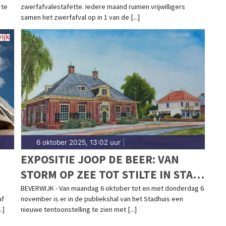
 te
zwerfafvalestafette. Iedere maand ruimen vrijwilligers
samen het zwerfafval op in 1 van de [...]
6 oktober 2025, 13:02 uur
|
EXPOSITIE JOOP DE BEER: VAN
STORM OP ZEE TOT STILTE IN STAD
EN DORP
BEVERWIJK - Van maandag 6 oktober tot en met donderdag 6
af
november is er in de publiekshal van het Stadhuis een
.]
nieuwe tentoonstelling te zien met [...]