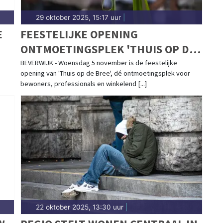
29 oktober 2025, 15:17 uur
|
E
FEESTELIJKE OPENING
ONTMOETINGSPLEK 'THUIS OP DE
BREE'
BEVERWIJK - Woensdag 5 november is de feestelijke
opening van 'Thuis op de Bree', dé ontmoetingsplek voor
bewoners, professionals en winkelend [...]
22 oktober 2025, 13:30 uur
|