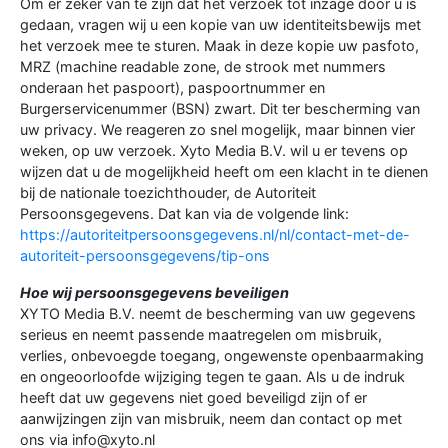
Om er zeker van te zijn dat het verzoek tot inzage door u is
gedaan, vragen wij u een kopie van uw identiteitsbewijs met
het verzoek mee te sturen. Maak in deze kopie uw pasfoto,
MRZ (machine readable zone, de strook met nummers
onderaan het paspoort), paspoortnummer en
Burgerservicenummer (BSN) zwart. Dit ter bescherming van
uw privacy. We reageren zo snel mogelijk, maar binnen vier
weken, op uw verzoek. Xyto Media B.V. wil u er tevens op
wijzen dat u de mogelijkheid heeft om een klacht in te dienen
bij de nationale toezichthouder, de Autoriteit
Persoonsgegevens. Dat kan via de volgende link:
https://autoriteitpersoonsgegevens.nl/nl/contact-met-de-
autoriteit-persoonsgegevens/tip-ons
Hoe wij persoonsgegevens beveiligen
XYTO Media B.V. neemt de bescherming van uw gegevens
serieus en neemt passende maatregelen om misbruik,
verlies, onbevoegde toegang, ongewenste openbaarmaking
en ongeoorloofde wijziging tegen te gaan. Als u de indruk
heeft dat uw gegevens niet goed beveiligd zijn of er
aanwijzingen zijn van misbruik, neem dan contact op met
ons via info@xyto.nl