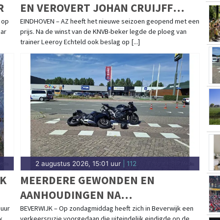
R
EN VEROVERT JOHAN CRUIJFF
SCHAAL
 op
EINDHOVEN – AZ heeft het nieuwe seizoen geopend met een
aar
prijs. Na de winst van de KNVB-beker legde de ploeg van
trainer Leeroy Echteld ook beslag op [...]
2 augustus 2026, 15:01 uur
| 112
UK
MEERDERE GEWONDEN EN
AANHOUDINGEN NA
VERKEERSRUZIE IN BEVERWIJK
 uur
BEVERWIJK – Op zondagmiddag heeft zich in Beverwijk een
k
verkeersruzie voorgedaan die uiteindelijk eindigde op de