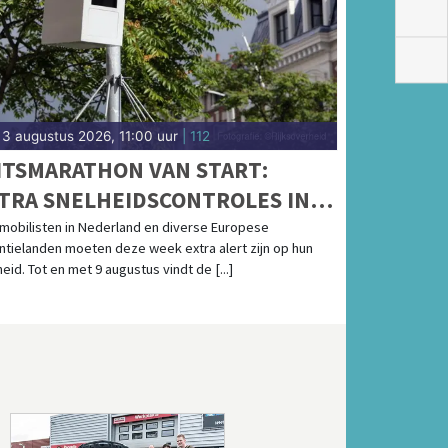
3 augustus 2026, 11:00 uur
| 112
ITSMARATHON VAN START:
TRA SNELHEIDSCONTROLES IN
DERLAND EN POPULAIRE
mobilisten in Nederland en diverse Europese
ntielanden moeten deze week extra alert zijn op hun
KANTIELANDEN
eid. Tot en met 9 augustus vindt de [...]