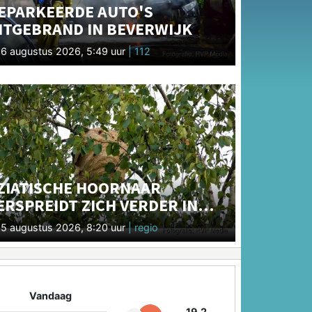
EPARKEERDE AUTO'S
ITGEBRAND IN BEVERWIJK
6 augustus 2026, 5:49 uur
| 112
ZIATISCHE HOORNAAR
ERSPREIDT ZICH VERDER IN
OORD-HOLLAND
5 augustus 2026, 8:20 uur
| regio
Vandaag
19.2