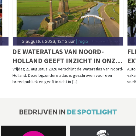
3 augustus 2026, 12:15 uur
| regio
DE WATERATLAS VAN NOORD-
FL
HOLLAND GEEFT INZICHT IN ONZE
EX
RELATIE MET WATER
NE
e
Vrijdag 21 augustus 2026 verschijnt de Wateratlas van Noord-
Auto
Holland. Deze bijzondere atlas is geschreven voor een
vaka
VA
breed publiek en geeft inzicht in [...]
snelh
BEDRIJVEN IN
DE SPOTLIGHT