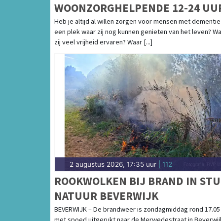
WOONZORGHELPENDE 12-24 UU
Heb je altijd al willen zorgen voor mensen met dementie
een plek waar zij nog kunnen genieten van het leven? W
zij veel vrijheid ervaren? Waar [...]
2 augustus 2026, 17:35 uur
| 112
ROOKWOLKEN BIJ BRAND IN ST
NATUUR BEVERWIJK
BEVERWIJK – De brandweer is zondagmiddag rond 17.05
met spoed uitgerukt naar de Merwedestraat in Beverwij