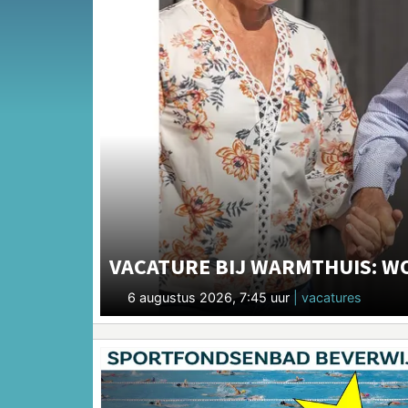
VACATURE BIJ WARMTHUIS: W
6 augustus 2026, 7:45 uur
| vacatures