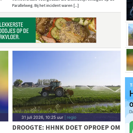
Parallelweg. Bij het incident waren [...]
31 juli 2026, 10:25 uur
| regio
DROOGTE: HHNK DOET OPROEP OM