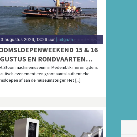
3 augustus 2026, 13:26 uur
| uitgaan
OOMSLOEPENWEEKEND 15 & 16
GUSTUS EN RONDVAARTEN
SSELMEER
het Stoommachinemuseum in Medemblik meren tijdens
nautisch evenement een groot aantal authentieke
msloepen af aan de museumsteiger. Het [...]