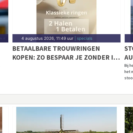
4 augustus 2026, 11:49 uur
| specials
BETAALBARE TROUWRINGEN
ST
KOPEN: ZO BESPAAR JE ZONDER IN
AU
TE LEVEREN OP KWALITEIT
IJ
n
Bij 
het 
stoo