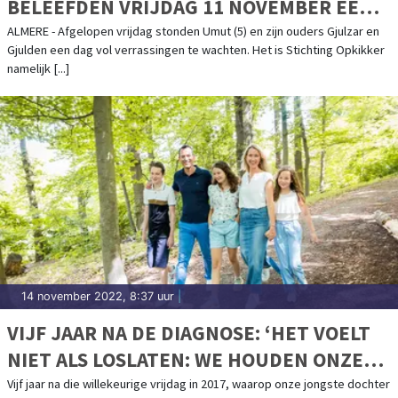
BELEEFDEN VRIJDAG 11 NOVEMBER EEN
WELVERDIENDE OPKIKKERDAG VOL
ALMERE - Afgelopen vrijdag stonden Umut (5) en zijn ouders Gjulzar en
Gjulden een dag vol verrassingen te wachten. Het is Stichting Opkikker
VERRASSINGEN!
namelijk [...]
14 november 2022, 8:37 uur
|
VIJF JAAR NA DE DIAGNOSE: ‘HET VOELT
NIET ALS LOSLATEN: WE HOUDEN ONZE
WERKELIJKHEID ANDERS VAST.’
Vijf jaar na die willekeurige vrijdag in 2017, waarop onze jongste dochter