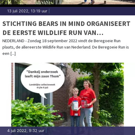
13 juli 2022, 13:19 uur
|
STICHTING BEARS IN MIND ORGANISEERT
DE EERSTE WILDLIFE RUN VAN
NEDERLAND
NEDERLAND - Zondag 18 september 2022 vindt de Beregoeie Run
plaats, de allereerste Wildlife Run van Nederland. De Beregoeie Run is
een [...]
4 juli 2022, 9:32 uur
|