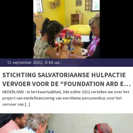
12 september 2022, 9:44 uur
|
STICHTING SALVATORIAANSE HULPACTIE
VERVOER VOOR DE “FOUNDATION ARD EL
AMAL”
NEDERLAND - In het kwartaalblad, 3de editie 2022 vertellen we over het
project van medefinanciering van een kleine personenbus voor het
vervoer van [...]