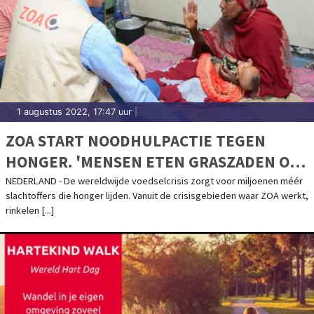
1 augustus 2022, 17:47 uur
|
ZOA START NOODHULPACTIE TEGEN
HONGER. 'MENSEN ETEN GRASZADEN OM
TE OVERLEVEN'
NEDERLAND - De wereldwijde voedselcrisis zorgt voor miljoenen méér
slachtoffers die honger lijden. Vanuit de crisisgebieden waar ZOA werkt,
rinkelen [...]