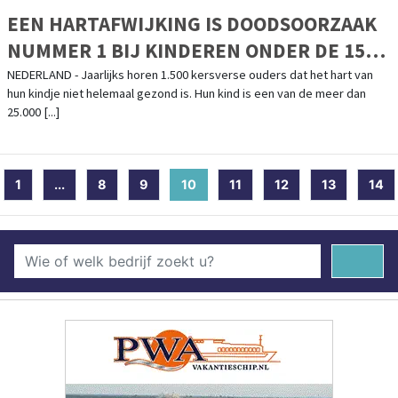
EEN HARTAFWIJKING IS DOODSOORZAAK
NUMMER 1 BIJ KINDEREN ONDER DE 15
JAAR. STRIJD MEE TIJDENS DE
NEDERLAND - Jaarlijks horen 1.500 kersverse ouders dat het hart van
hun kindje niet helemaal gezond is. Hun kind is een van de meer dan
LANDELIJKE COLLECTEWEEK VAN
25.000 [...]
STICHTING HARTEKIND!
1
...
8
9
10
(current)
11
12
13
14