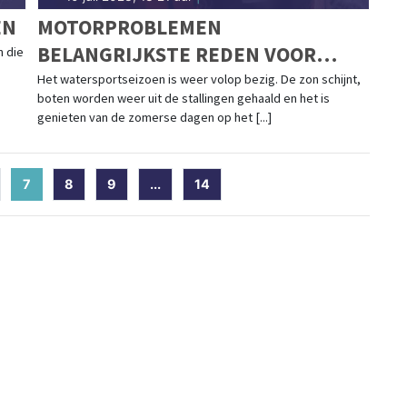
EN
MOTORPROBLEMEN
BELANGRIJKSTE REDEN VOOR
n die
UITVAREN KNRM
Het watersportseizoen is weer volop bezig. De zon schijnt,
boten worden weer uit de stallingen gehaald en het is
genieten van de zomerse dagen op het [...]
7
(current)
8
9
...
14