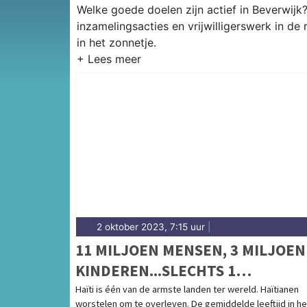
Welke goede doelen zijn actief in Beverwijk?
inzamelingsacties en vrijwilligerswerk in de
in het zonnetje.
2 oktober 2023, 7:15 uur
|
11 MILJOEN MENSEN, 3 MILJOEN
KINDEREN...SLECHTS 1
KINDERZIEKENHUIS
Haïti is één van de armste landen ter wereld. Haïtianen
worstelen om te overleven. De gemiddelde leeftijd in he