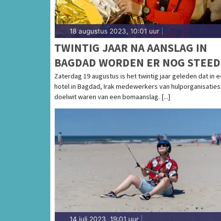
18 augustus 2023, 10:01 uur
|
TWINTIG JAAR NA AANSLAG IN
BAGDAD WORDEN ER NOG STEED
AANSLAGEN OP HULPVERLENER
Zaterdag 19 augustus is het twintig jaar geleden dat in 
hotel in Bagdad, Irak medewerkers van hulporganisaties
GEPLEEGD
doelwit waren van een bomaanslag. [...]
14 juli 2023, 19:01 uur
|