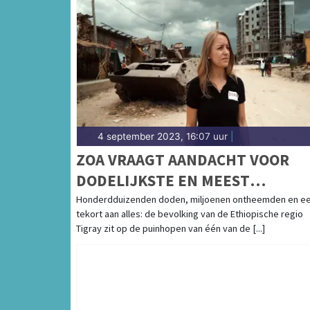
4 september 2023, 16:07 uur
|
ZOA VRAAGT AANDACHT VOOR
DODELIJKSTE EN MEEST
VERZWEGEN CONFLICT VAN DEZ
Honderdduizenden doden, miljoenen ontheemden en e
tekort aan alles: de bevolking van de Ethiopische regio
EEUW
Tigray zit op de puinhopen van één van de [...]