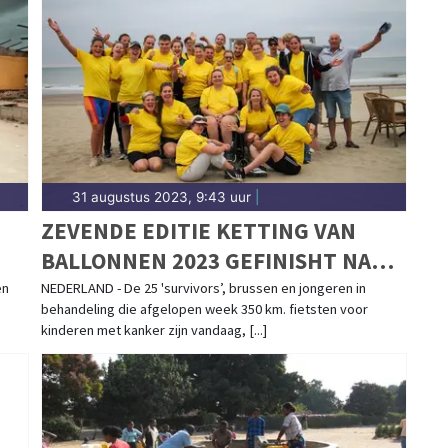
31 augustus 2023, 9:43 uur
|
ZEVENDE EDITIE KETTING VAN
BALLONNEN 2023 GEFINISHT NA
E
FIETSTOCHT VAN 350 KILOMETER
en
NEDERLAND - De 25 'survivors’, brussen en jongeren in
behandeling die afgelopen week 350 km. fietsten voor
DOOR NEDERLAND
kinderen met kanker zijn vandaag, [...]