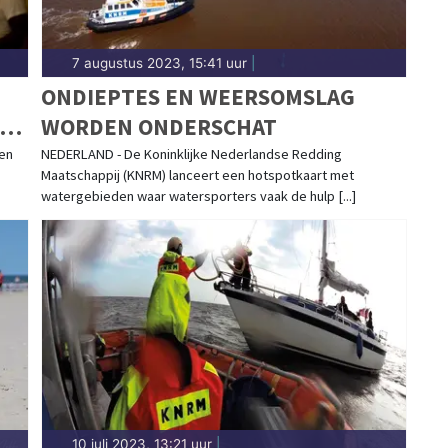
7 augustus 2023, 15:41 uur
|
ONDIEPTES EN WEERSOMSLAG
S
WORDEN ONDERSCHAT
S
een
NEDERLAND - De Koninklijke Nederlandse Redding
Maatschappij (KNRM) lanceert een hotspotkaart met
watergebieden waar watersporters vaak de hulp [...]
10 juli 2023, 13:21 uur
|