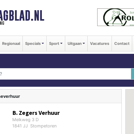
AGBLAD.NL
ng
Regionaal
Specials
Sport
Uitgaan
Vacatures
Contact
neverhuur
B. Zegers Verhuur
Melkweg 3 D
1841 JJ Stompetoren