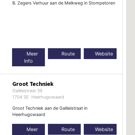
B. Zegers Verhuur aan de Melkweg in Stompetoren
Meer
Route
Website
Info
Groot Techniek
Galileistraat 39
1704 SE Heerhugowaard
Groot Techniek aan de Galileistraat in
Heerhugowaard
Meer
Route
Website