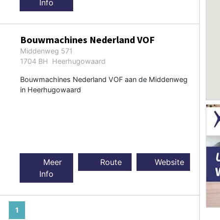
Info
Bouwmachines Nederland VOF
Middenweg 571
1704 BH Heerhugowaard
Bouwmachines Nederland VOF aan de Middenweg
in Heerhugowaard
Meer
Route
Website
Info
1