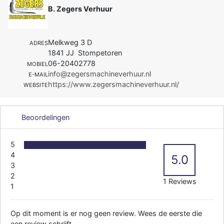
B. Zegers Verhuur
Melkweg 3 D
ADRES
1841 JJ Stompetoren
06-20402778
MOBIEL
info@zegersmachineverhuur.nl
E-MAIL
https://www.zegersmachineverhuur.nl/
WEBSITE
Beoordelingen
5
4
5.0
3
2
1 Reviews
1
Op dit moment is er nog geen review. Wees de eerste die
een review schrijft.