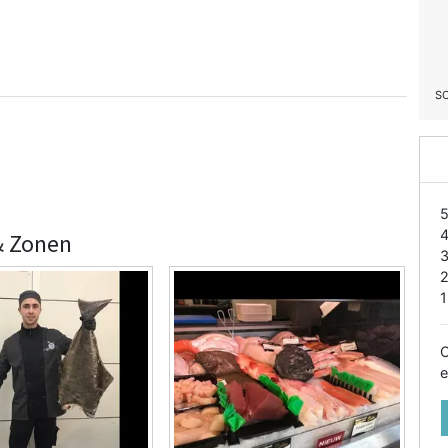
S
& Zonen
1
O
e