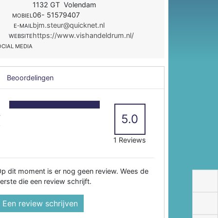
1132 GT Volendam
06- 51579407
MOBIEL
bjm.steur@quicknet.nl
E-MAIL
https://www.vishandeldrum.nl/
WEBSITE
OCIAL MEDIA
Beoordelingen
5
4
5.0
3
2
1 Reviews
p dit moment is er nog geen review. Wees de
erste die een review schrijft.
Een review schrijven