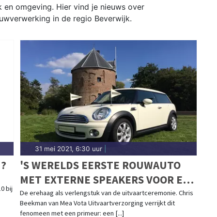
jk en omgeving. Hier vind je nieuws over
uwverwerking in de regio Beverwijk.
31 mei 2021, 6:30 uur
|
U?
'S WERELDS EERSTE ROUWAUTO
MET EXTERNE SPEAKERS VOOR EEN
0 bij
MUZIKALE, PERSOONLIJKE
De erehaag als verlengstuk van de uitvaartceremonie. Chris
Beekman van Mea Vota Uitvaartverzorging verrijkt dit
LAATSTE RIT
fenomeen met een primeur: een [...]