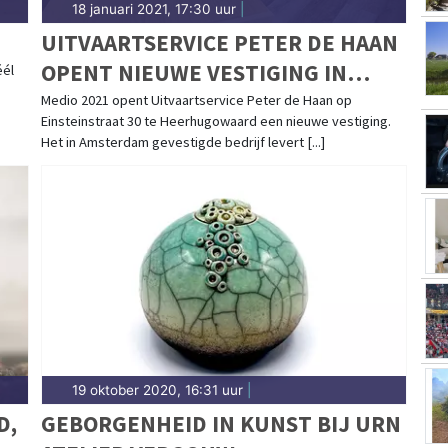
18 januari 2021, 17:30 uur
|
UITVAARTSERVICE PETER DE HAAN
OPENT NIEUWE VESTIGING IN
éél
HOLLANDS KROON!
Medio 2021 opent Uitvaartservice Peter de Haan op
Einsteinstraat 30 te Heerhugowaard een nieuwe vestiging.
Het in Amsterdam gevestigde bedrijf levert [...]
19 oktober 2020, 16:31 uur
|
D,
GEBORGENHEID IN KUNST BIJ URN