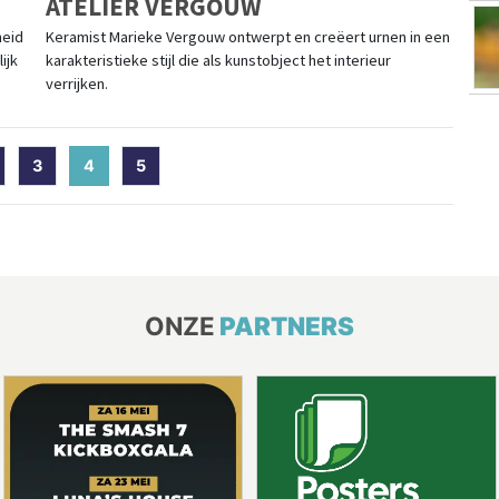
ATELIER VERGOUW
heid
Keramist Marieke Vergouw ontwerpt en creëert urnen in een
ijk
karakteristieke stijl die als kunstobject het interieur
verrijken.
3
4
(current)
5
ONZE
PARTNERS