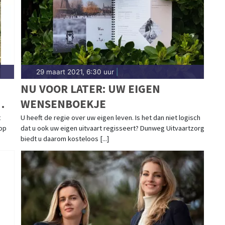
29 maart 2021, 6:30 uur
|
NU VOOR LATER: UW EIGEN
WENSENBOEKJE
t
U heeft de regie over uw eigen leven. Is het dan niet logisch
 op
dat u ook uw eigen uitvaart regisseert? Dunweg Uitvaartzorg
biedt u daarom kosteloos [...]