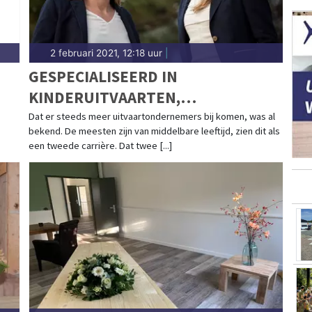
2 februari 2021, 12:18 uur
|
GESPECIALISEERD IN
KINDERUITVAARTEN,
VERNIEUWERS BINNEN DE
Dat er steeds meer uitvaartondernemers bij komen, was al
bekend. De meesten zijn van middelbare leeftijd, zien dit als
UITVAARTBRANCHE
een tweede carrière. Dat twee [...]