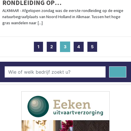
RONDLEIDING OP
NATUURBEGRAAFPLAATS GEESTMERLOO
ALKMAAR - Afgelopen zondag was de eerste rondleiding op de enige
natuurbegraafplaats van Noord Holland in Alkmaar. Tussen het hoge
gras wandelen naar [...]
1
2
3
(current)
4
5