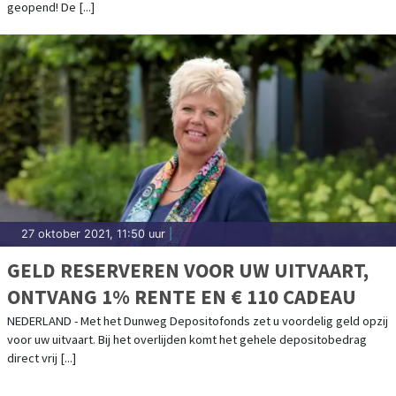
geopend! De [...]
27 oktober 2021, 11:50 uur
|
GELD RESERVEREN VOOR UW UITVAART,
ONTVANG 1% RENTE EN € 110 CADEAU
NEDERLAND - Met het Dunweg Depositofonds zet u voordelig geld opzij
voor uw uitvaart. Bij het overlijden komt het gehele depositobedrag
direct vrij [...]