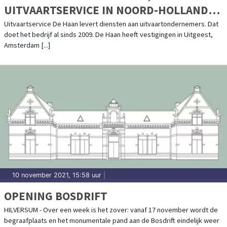
UITVAARTSERVICE IN NOORD-HOLLAND
EN DAARBUITEN
Uitvaartservice De Haan levert diensten aan uitvaartondernemers. Dat
doet het bedrijf al sinds 2009. De Haan heeft vestigingen in Uitgeest,
Amsterdam [...]
10 november 2021, 15:58 uur
|
OPENING BOSDRIFT
HILVERSUM - Over een week is het zover: vanaf 17 november wordt de
begraafplaats en het monumentale pand aan de Bosdrift eindelijk weer