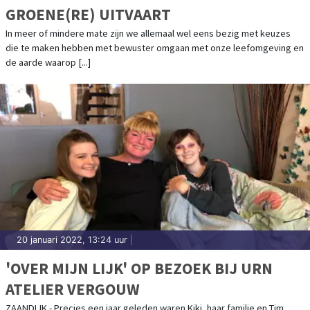
GROENE(RE) UITVAART
In meer of mindere mate zijn we allemaal wel eens bezig met keuzes
die te maken hebben met bewuster omgaan met onze leefomgeving en
de aarde waarop [...]
20 januari 2022, 13:24 uur
|
'OVER MIJN LIJK' OP BEZOEK BIJ URN
ATELIER VERGOUW
ZAANDIJK - Precies een jaar geleden waren Kiki, haar familie en Tim