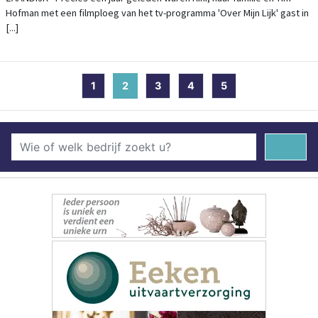
Hofman met een filmploeg van het tv-programma 'Over Mijn Lijk' gast in
[...]
1
2
(current)
3
4
5