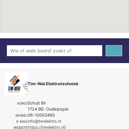
Tim-Wai Elektrotechniek
Schuit 8h
ADRES
1724 BD Oudkarspel
06-10003460
MOBIEL
info@twelektro.nl
E-MAIL
https://twelektro.nl/
WEBSITE