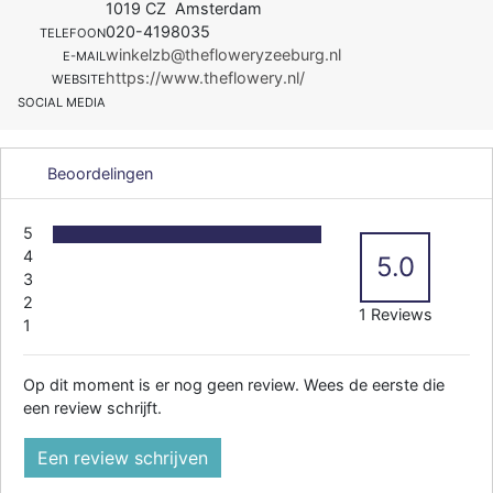
1019 CZ Amsterdam
020-4198035
TELEFOON
winkelzb@thefloweryzeeburg.nl
E-MAIL
https://www.theflowery.nl/
WEBSITE
SOCIAL MEDIA
Beoordelingen
5
4
5.0
3
2
1 Reviews
1
Op dit moment is er nog geen review. Wees de eerste die
een review schrijft.
Een review schrijven