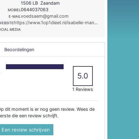
1506 LB Zaandam
0644037063
MOBIEL
voedsaem@gmail.com
E-MAIL
https://www.1op1dieet.nl/isabelle-mans/zaandam-isabelle
WEBSITE
OCIAL MEDIA
Beoordelingen
5
4
5.0
3
2
1 Reviews
p dit moment is er nog geen review. Wees de
erste die een review schrijft.
Een review schrijven