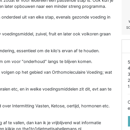
t zodat er voor iedereen een passende stap is. Ook kun je
 en later opbouwen naar een minder streng programma.
 onderdeel uit van elke stap, evenals gezonde voeding in
S
 voedingsmiddel, zuivel, fruit en later ook volkoren graan
andering, essentieel om de kilo's ervan af te houden.
kom om voor "onderhoud" langs te blijven komen.
n volgen op het gebied van Orthomoleculaire Voeding; wat
1
alen etc, en in welke voedingsmiddelen zit dit, evt aan te
O
over Intermitting Vasten, Ketose, oertijd, hormonen etc.
e
 te vallen, dan kan ik je vrijblijvend wat informatie
n kijkje op the1to1dietmetisabellemans.nl