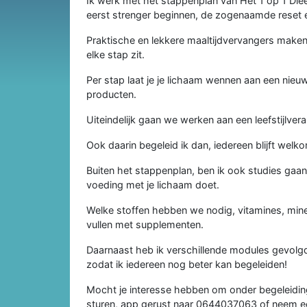
Ik werk met het stappenplan van Het 1 op 1 Diee
eerst strenger beginnen, de zogenaamde reset
Praktische en lekkere maaltijdvervangers maken
elke stap zit.
Per stap laat je je lichaam wennen aan een nieuw
producten.
Uiteindelijk gaan we werken aan een leefstijlver
Ook daarin begeleid ik dan, iedereen blijft wel
Buiten het stappenplan, ben ik ook studies gaa
voeding met je lichaam doet.
Welke stoffen hebben we nodig, vitamines, miner
vullen met supplementen.
Daarnaast heb ik verschillende modules gevolgd 
zodat ik iedereen nog beter kan begeleiden!
Mocht je interesse hebben om onder begeleiding af
sturen, app gerust naar 0644037063 of neem ee