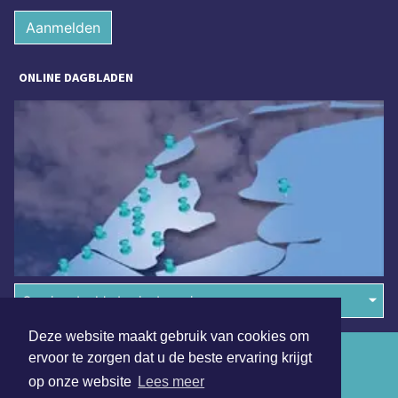
Aanmelden
ONLINE DAGBLADEN
Overige dagbladen in de regio
Deze website maakt gebruik van cookies om
Algemene voorwaarden
ervoor te zorgen dat u de beste ervaring krijgt
op onze website
Lees meer
Disclaimer