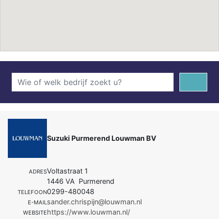
Suzuki Purmerend Louwman BV
Voltastraat 1
ADRES
1446 VA Purmerend
0299-480048
TELEFOON
sander.chrispijn@louwman.nl
E-MAIL
https://www.louwman.nl/
WEBSITE