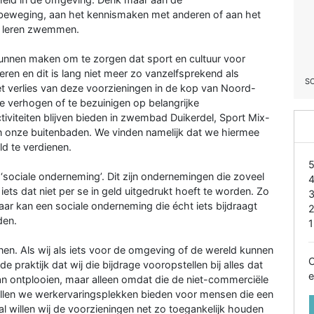
beweging, aan het kennismaken met anderen of aan het
 leren zwemmen.
unnen maken om te zorgen dat sport en cultuur voor
eren en dit is lang niet meer zo vanzelfsprekend als
S
het verlies van deze voorzieningen in de kop van Noord-
te verhogen of te bezuinigen op belangrijke
iviteiten blijven bieden in zwembad Duikerdel, Sport Mix-
 in onze buitenbaden. We vinden namelijk dat we hiermee
ld te verdienen.
sociale onderneming’. Dit zijn ondernemingen die zoveel
 iets dat niet per se in geld uitgedrukt hoeft te worden. Zo
ar kan een sociale onderneming die écht iets bijdraagt
den.
1
nen. Als wij als iets voor de omgeving of de wereld kunnen
O
e praktijk dat wij die bijdrage vooropstellen bij alles dat
e
an ontplooien, maar alleen omdat die de niet-commerciële
zullen we werkervaringsplekken bieden voor mensen die een
 willen wij de voorzieningen net zo toegankelijk houden