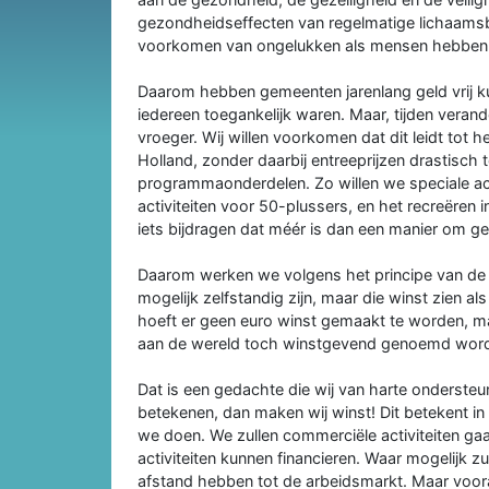
gezondheidseffecten van regelmatige lichaams
voorkomen van ongelukken als mensen hebben
Daarom hebben gemeenten jarenlang geld vrij k
iedereen toegankelijk waren. Maar, tijden verand
vroeger. Wij willen voorkomen dat dit leidt tot 
Holland, zonder daarbij entreeprijzen drastisch 
programmaonderdelen. Zo willen we speciale act
activiteiten voor 50-plussers, en het recreëren
iets bijdragen dat méér is dan een manier om ge
Daarom werken we volgens het principe van de ‘
mogelijk zelfstandig zijn, maar die winst zien als
hoeft er geen euro winst gemaakt te worden, ma
aan de wereld toch winstgevend genoemd wor
Dat is een gedachte die wij van harte ondersteu
betekenen, dan maken wij winst! Dit betekent in d
we doen. We zullen commerciële activiteiten ga
activiteiten kunnen financieren. Waar mogelijk 
afstand hebben tot de arbeidsmarkt. Maar vooral