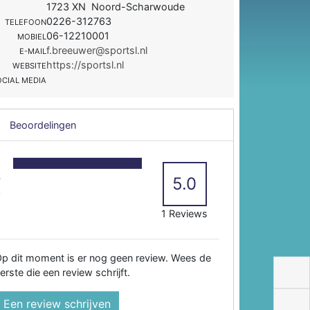
1723 XN Noord-Scharwoude
0226-312763
TELEFOON
06-12210001
MOBIEL
f.breeuwer@sportsl.nl
E-MAIL
https://sportsl.nl
WEBSITE
OCIAL MEDIA
Beoordelingen
5
4
5.0
3
2
1 Reviews
p dit moment is er nog geen review. Wees de
erste die een review schrijft.
Een review schrijven