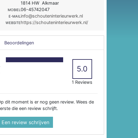
1814 HW Alkmaar
06-45742047
MOBIEL
info@schouteninterieurwerk.nl
E-MAIL
https://schouteninterieurwerk.nl/
WEBSITE
Beoordelingen
5
4
5.0
3
2
1 Reviews
p dit moment is er nog geen review. Wees de
erste die een review schrijft.
Een review schrijven