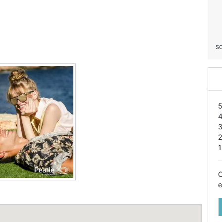
S
1
O
e