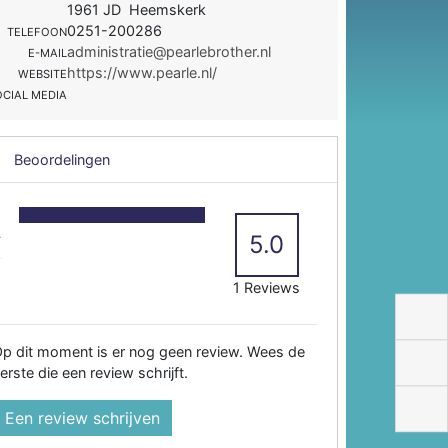
1961 JD Heemskerk
0251-200286
TELEFOON
administratie@pearlebrother.nl
E-MAIL
https://www.pearle.nl/
WEBSITE
OCIAL MEDIA
Beoordelingen
5
4
5.0
3
2
1 Reviews
p dit moment is er nog geen review. Wees de
erste die een review schrijft.
Een review schrijven