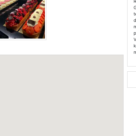
R
G
t
d
m
p
V
k
m