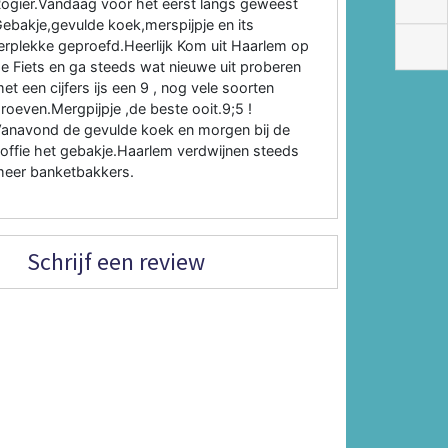
ogier.Vandaag voor het eerst langs geweest
ebakje,gevulde koek,merspijpje en its
erplekke geproefd.Heerlijk Kom uit Haarlem op
e Fiets en ga steeds wat nieuwe uit proberen
et een cijfers ijs een 9 , nog vele soorten
roeven.Mergpijpje ,de beste ooit.9;5 !
anavond de gevulde koek en morgen bij de
offie het gebakje.Haarlem verdwijnen steeds
eer banketbakkers.
Schrijf een review