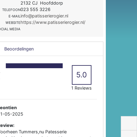
2132 CJ Hoofddorp
023 555 3226
TELEFOON
info@patisserierogier.nl
E-MAIL
https://www.patisserierogier.nl/
WEBSITE
OCIAL MEDIA
Beoordelingen
5
4
5.0
3
2
1 Reviews
Leontien
31-05-2025
Review:
oorheen Tummers,nu Patesserie