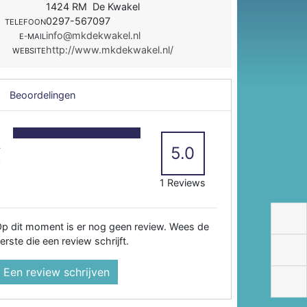
1424 RM De Kwakel
0297-567097
TELEFOON
info@mkdekwakel.nl
E-MAIL
http://www.mkdekwakel.nl/
WEBSITE
Beoordelingen
5
4
5.0
3
2
1 Reviews
p dit moment is er nog geen review. Wees de
erste die een review schrijft.
Een review schrijven