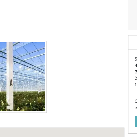
1
O
e