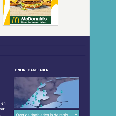
Volgende
ONLINE DAGBLADEN
f en
van
.
Overige dagbladen in de regio