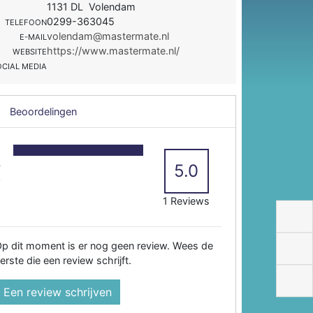
1131 DL Volendam
0299-363045
TELEFOON
volendam@mastermate.nl
E-MAIL
https://www.mastermate.nl/
WEBSITE
OCIAL MEDIA
Beoordelingen
5
4
5.0
3
2
1 Reviews
p dit moment is er nog geen review. Wees de
erste die een review schrijft.
Een review schrijven