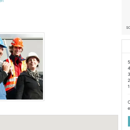
en
S
1
O
e