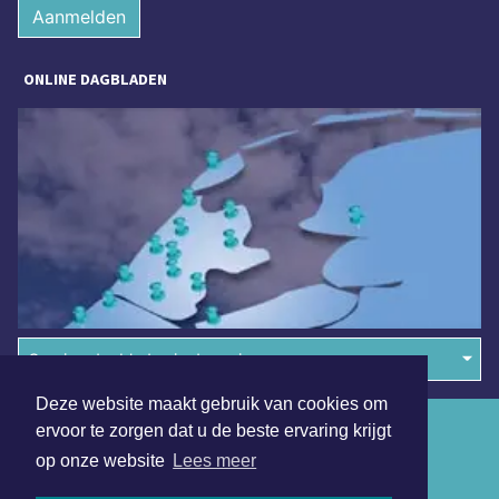
Aanmelden
ONLINE DAGBLADEN
Overige dagbladen in de regio
Deze website maakt gebruik van cookies om
Algemene voorwaarden
ervoor te zorgen dat u de beste ervaring krijgt
op onze website
Lees meer
Disclaimer