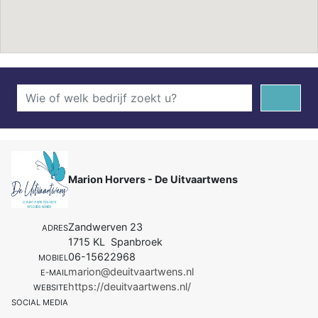
Marion Horvers - De Uitvaartwens
Zandwerven 23
ADRES
1715 KL Spanbroek
06-15622968
MOBIEL
marion@deuitvaartwens.nl
E-MAIL
https://deuitvaartwens.nl/
WEBSITE
SOCIAL MEDIA