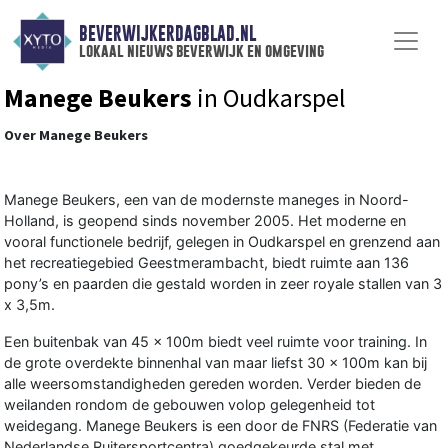
BEVERWIJKERDAGBLAD.NL
lokaal nieuws beverwijk en omgeving
Manege Beukers
in Oudkarspel
Over Manege Beukers
Manege Beukers, een van de modernste maneges in Noord-
Holland, is geopend sinds november 2005. Het moderne en
vooral functionele bedrijf, gelegen in Oudkarspel en grenzend aan
het recreatiegebied Geestmerambacht, biedt ruimte aan 136
pony’s en paarden die gestald worden in zeer royale stallen van 3
x 3,5m.
Een buitenbak van 45 x 100m biedt veel ruimte voor training. In
de grote overdekte binnenhal van maar liefst 30 x 100m kan bij
alle weersomstandigheden gereden worden. Verder bieden de
weilanden rondom de gebouwen volop gelegenheid tot
weidegang. Manege Beukers is een door de FNRS (Federatie van
Nederlandse Ruitersportcentra) goedgekeurde stal met