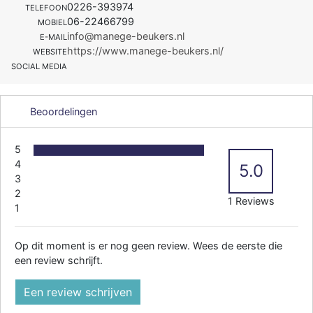
0226-393974
TELEFOON
06-22466799
MOBIEL
info@manege-beukers.nl
E-MAIL
https://www.manege-beukers.nl/
WEBSITE
SOCIAL MEDIA
Beoordelingen
5
4
5.0
3
2
1 Reviews
1
Op dit moment is er nog geen review. Wees de eerste die
een review schrijft.
Een review schrijven