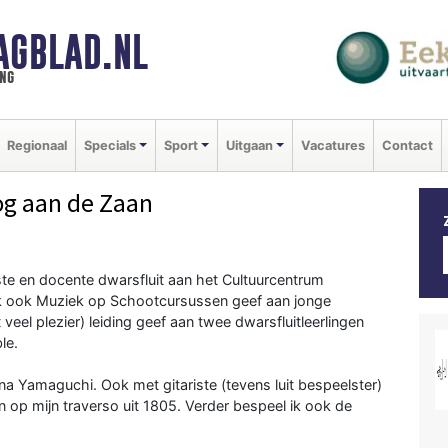
AGBLAD.NL
ng
Regionaal
Specials
Sport
Uitgaan
Vacatures
Contact
og aan de Zaan
tiste en docente dwarsfluit aan het Cultuurcentrum
k ook Muziek op Schootcursussen geef aan jonge
 veel plezier) leiding geef aan twee dwarsfluitleerlingen
le.
ana Yamaguchi. Ook met gitariste (tevens luit bespeelster)
 op mijn traverso uit 1805. Verder bespeel ik ook de