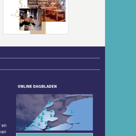
Volgende
ONLINE DAGBLADEN
f en
van