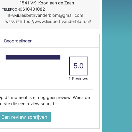
1541 VK Koog aan de Zaan
0610401082
TELEFOON
liesbethvanderblom@gmail.com
E-MAIL
https://www.liesbethvanderblom.nl/
WEBSITE
Beoordelingen
5
4
5.0
3
2
1 Reviews
p dit moment is er nog geen review. Wees de
erste die een review schrijft.
Een review schrijven