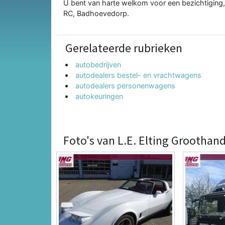
U bent van harte welkom voor een bezichtiging, p
RC, Badhoevedorp.
Gerelateerde rubrieken
autobedrijven
autodealers bestel- en vrachtwagens
autodealers personenwagens
autokeuringen
Foto's van L.E. Elting Groothand