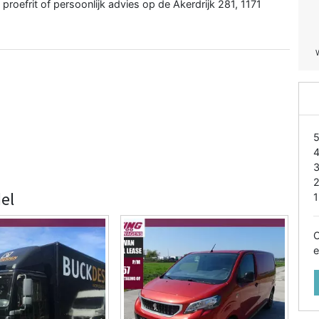
roefrit of persoonlijk advies op de Akerdrijk 281, 1171
el
1
O
e