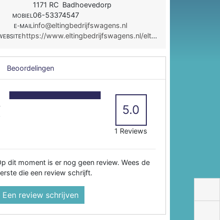
1171 RC Badhoevedorp
06-53374547
MOBIEL
info@eltingbedrijfswagens.nl
E-MAIL
https://www.eltingbedrijfswagens.nl/eltingbedrijfswagens/
WEBSITE
Beoordelingen
5
4
5.0
3
2
1 Reviews
p dit moment is er nog geen review. Wees de
erste die een review schrijft.
Een review schrijven