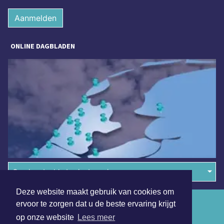
Aanmelden
ONLINE DAGBLADEN
Overige dagbladen in de regio
Deze website maakt gebruik van cookies om
Algemene voorwaarden
ervoor te zorgen dat u de beste ervaring krijgt
op onze website
Lees meer
Disclaimer