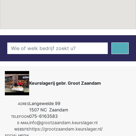
Keurslagerij gebr. Groot Zaandam
Langeweide 99
ADRES
1507 NC Zaandam
075-6163583
TELEFOON
info@grootzaandam.keurslager.nl
E-MAIL
https://grootzaandam.keurslager.nl/
WEBSITE
SOCIAL MEDIA