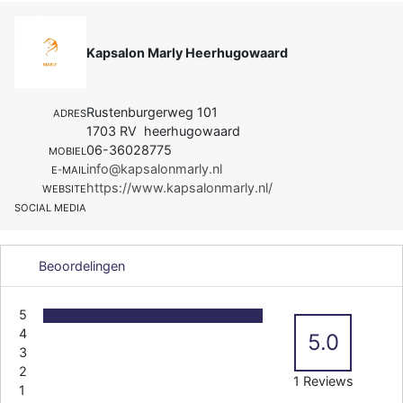
Kapsalon Marly Heerhugowaard
Rustenburgerweg 101
ADRES
1703 RV heerhugowaard
06-36028775
MOBIEL
info@kapsalonmarly.nl
E-MAIL
https://www.kapsalonmarly.nl/
WEBSITE
SOCIAL MEDIA
Beoordelingen
5
4
5.0
3
2
1 Reviews
1