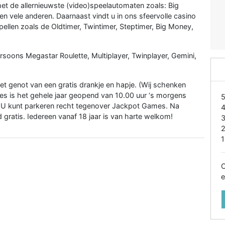
et de allernieuwste (video)speelautomaten zoals: Big
 vele anderen. Daarnaast vindt u in ons sfeervolle casino
pellen zoals de Oldtimer, Twintimer, Steptimer, Big Money,
rsoons Megastar Roulette, Multiplayer, Twinplayer, Gemini,
 genot van een gratis drankje en hapje. (Wij schenken
s is het gehele jaar geopend van 10.00 uur ‘s morgens
). U kunt parkeren recht tegenover Jackpot Games. Na
 gratis. Iedereen vanaf 18 jaar is van harte welkom!
1
O
e