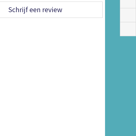
Schrijf een review