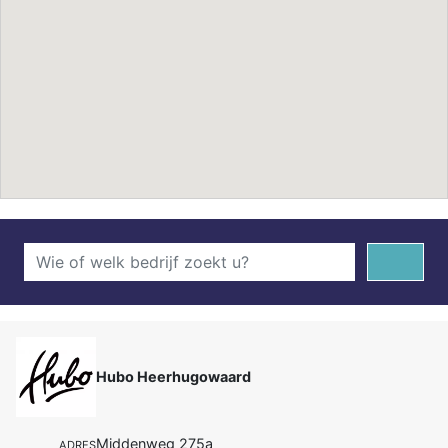
Hubo Heerhugowaard
Middenweg 275a
ADRES