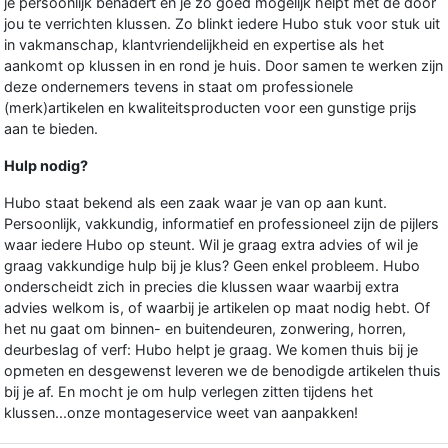
je persoonlijk benadert en je zo goed mogelijk helpt met de door
jou te verrichten klussen. Zo blinkt iedere Hubo stuk voor stuk uit
in vakmanschap, klantvriendelijkheid en expertise als het
aankomt op klussen in en rond je huis. Door samen te werken zijn
deze ondernemers tevens in staat om professionele
(merk)artikelen en kwaliteitsproducten voor een gunstige prijs
aan te bieden.
Hulp nodig?
Hubo staat bekend als een zaak waar je van op aan kunt.
Persoonlijk, vakkundig, informatief en professioneel zijn de pijlers
waar iedere Hubo op steunt. Wil je graag extra advies of wil je
graag vakkundige hulp bij je klus? Geen enkel probleem. Hubo
onderscheidt zich in precies die klussen waar waarbij extra
advies welkom is, of waarbij je artikelen op maat nodig hebt. Of
het nu gaat om binnen- en buitendeuren, zonwering, horren,
deurbeslag of verf: Hubo helpt je graag. We komen thuis bij je
opmeten en desgewenst leveren we de benodigde artikelen thuis
bij je af. En mocht je om hulp verlegen zitten tijdens het
klussen...onze montageservice weet van aanpakken!