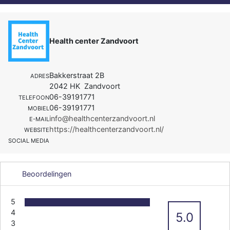
Health center Zandvoort
Bakkerstraat 2B
ADRES
2042 HK Zandvoort
06-39191771
TELEFOON
06-39191771
MOBIEL
info@healthcenterzandvoort.nl
E-MAIL
https://healthcenterzandvoort.nl/
WEBSITE
SOCIAL MEDIA
Beoordelingen
5
4
5.0
3