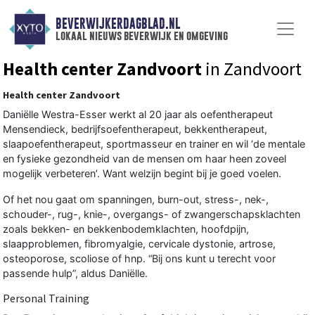
BEVERWIJKERDAGBLAD.NL
lokaal nieuws beverwijk en omgeving
Health center Zandvoort
in Zandvoort
Health center Zandvoort
Daniëlle Westra-Esser werkt al 20 jaar als oefentherapeut
Mensendieck, bedrijfsoefentherapeut, bekkentherapeut,
slaapoefentherapeut, sportmasseur en trainer en wil ‘de mentale
en fysieke gezondheid van de mensen om haar heen zoveel
mogelijk verbeteren’. Want welzijn begint bij je goed voelen.
Of het nou gaat om spanningen, burn-out, stress-, nek-,
schouder-, rug-, knie-, overgangs- of zwangerschapsklachten
zoals bekken- en bekkenbodemklachten, hoofdpijn,
slaapproblemen, fibromyalgie, cervicale dystonie, artrose,
osteoporose, scoliose of hnp. “Bij ons kunt u terecht voor
passende hulp”, aldus Daniëlle.
Personal Training