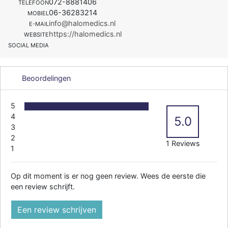
072-8881406
TELEFOON
06-36283214
MOBIEL
info@halomedics.nl
E-MAIL
https://halomedics.nl
WEBSITE
SOCIAL MEDIA
Beoordelingen
5
4
5.0
3
2
1 Reviews
1
Op dit moment is er nog geen review. Wees de eerste die
een review schrijft.
Een review schrijven