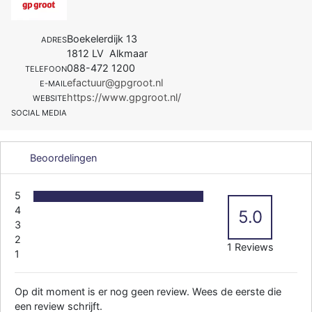
Boekelerdijk 13
ADRES
1812 LV Alkmaar
088-472 1200
TELEFOON
efactuur@gpgroot.nl
E-MAIL
https://www.gpgroot.nl/
WEBSITE
SOCIAL MEDIA
Beoordelingen
5
4
5.0
3
2
1 Reviews
1
Op dit moment is er nog geen review. Wees de eerste die
een review schrijft.