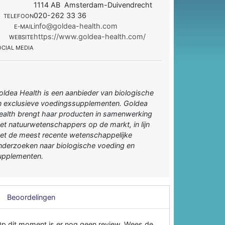
1114 AB Amsterdam-Duivendrecht
020-262 33 36
TELEFOON
info@goldea-health.com
E-MAIL
https://www.goldea-health.com/
WEBSITE
OCIAL MEDIA
oldea Health is een aanbieder van biologische
n exclusieve voedingssupplementen. Goldea
ealth brengt haar producten in samenwerking
et natuurwetenschappers op de markt, in lijn
et de meest recente wetenschappelijke
nderzoeken naar biologische voeding en
upplementen.
Beoordelingen
p dit moment is er nog geen review. Wees de