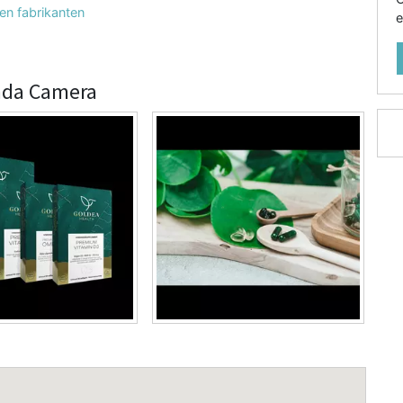
en fabrikanten
e
inda Camera