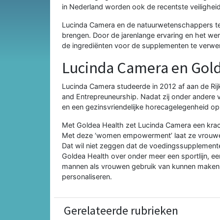
in Nederland worden ook de recentste veiligheid
Lucinda Camera
en de natuurwetenschappers tes
brengen. Door de jarenlange ervaring en het were
de ingrediënten voor de supplementen te verwe
Lucinda Camera en Gol
Lucinda Camera
studeerde in 2012 af aan de Rijk
and Entrepreuneurship. Nadat zij onder andere
en een gezinsvriendelijke horecagelegenheid opr
Met
Goldea Health
zet Lucinda Camera een krach
Met deze ‘women empowerment’ laat ze vrouwen h
Dat wil niet zeggen dat de voedingssupplemente
Goldea Health over onder meer een sportlijn, een ‘
mannen als vrouwen gebruik van kunnen maken 
personaliseren.
Gerelateerde rubrieken