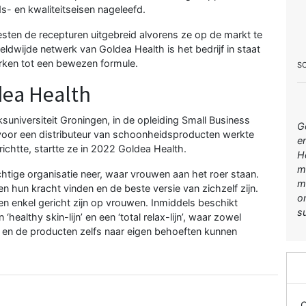
s- en kwaliteitseisen nageleefd.
ten de recepturen uitgebreid alvorens ze op de markt te
ldwijde netwerk van Goldea Health is het bedrijf in staat
rken tot een bewezen formule.
S
dea Health
suniversiteit Groningen, in de opleiding Small Business
G
 voor een distributeur van schoonheidsproducten werkte
e
ichtte, startte ze in 2022 Goldea Health.
H
m
tige organisatie neer, waar vrouwen aan het roer staan.
m
un kracht vinden en de beste versie van zichzelf zijn.
o
n enkel gericht zijn op vrouwen. Inmiddels beschikt
s
healthy skin-lijn’ en een ‘total relax-lijn’, waar zowel
en de producten zelfs naar eigen behoeften kunnen
O