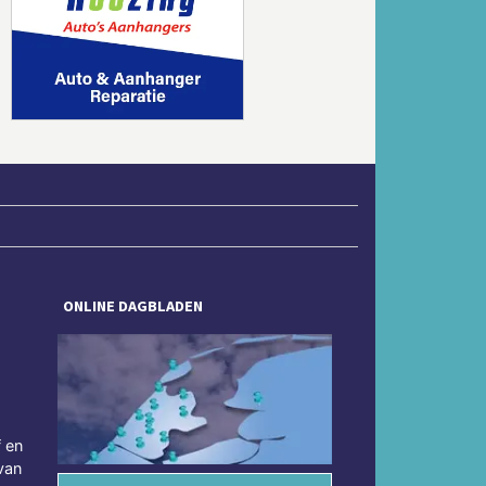
Volgende
ONLINE DAGBLADEN
f en
van