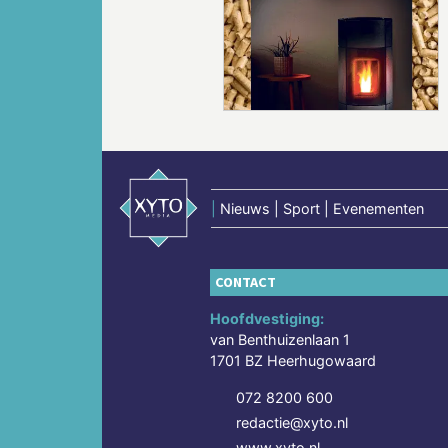
Vorige
|
Nieuws | Sport | Evenementen
CONTACT
Hoofdvestiging:
van Benthuizenlaan 1
1701 BZ Heerhugowaard
072 8200 600
redactie@xyto.nl
www.xyto.nl