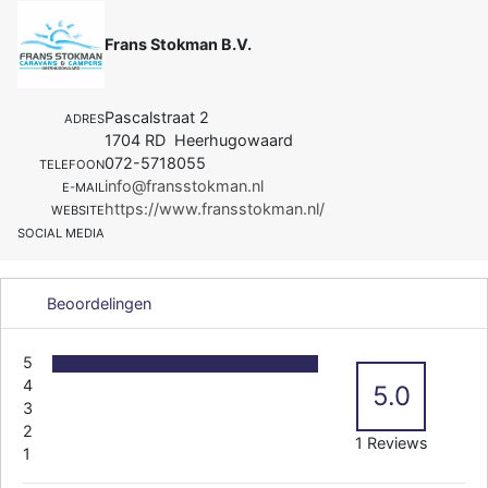
Frans Stokman B.V.
Pascalstraat 2
ADRES
1704 RD Heerhugowaard
072-5718055
TELEFOON
info@fransstokman.nl
E-MAIL
https://www.fransstokman.nl/
WEBSITE
SOCIAL MEDIA
Beoordelingen
5
4
5.0
3
2
1 Reviews
1