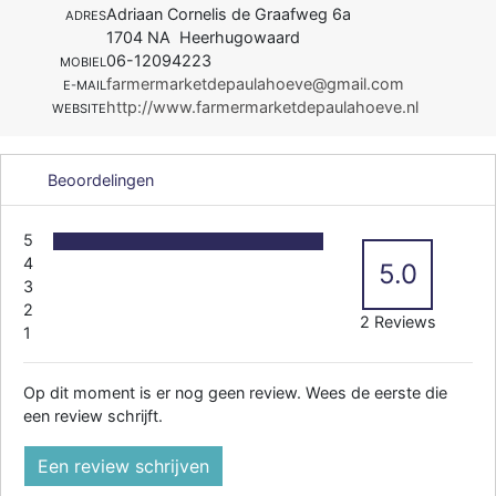
Adriaan Cornelis de Graafweg 6a
ADRES
1704 NA Heerhugowaard
06-12094223
MOBIEL
farmermarketdepaulahoeve@gmail.com
E-MAIL
http://www.farmermarketdepaulahoeve.nl
WEBSITE
Beoordelingen
5
4
5.0
3
2
2 Reviews
1
Op dit moment is er nog geen review. Wees de eerste die
een review schrijft.
Een review schrijven