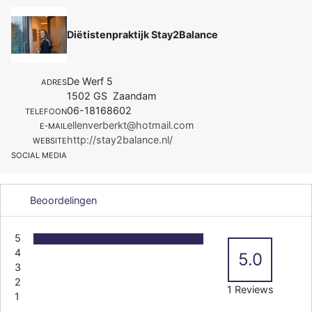
Diëtistenpraktijk Stay2Balance
De Werf 5
ADRES
1502 GS Zaandam
06-18168602
TELEFOON
ellenverberkt@hotmail.com
E-MAIL
http://stay2balance.nl/
WEBSITE
SOCIAL MEDIA
Beoordelingen
5
4
5.0
3
2
1 Reviews
1