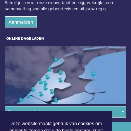
Schrijf je in voor onze nieuwsbrief en krijg wekelijks een
samenvatting van alle gebeurtenissen uit jouw regio.
Aanmelden
ONLINE DAGBLADEN
Overige dagbladen in de regio
Deze website maakt gebruik van cookies om
Algemene voorwaarden
ervoor te zorgen dat u de beste ervaring krijgt