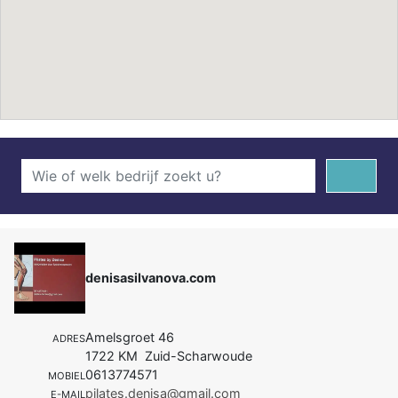
denisasilvanova.com
Amelsgroet 46
ADRES
1722 KM Zuid-Scharwoude
0613774571
MOBIEL
pilates.denisa@gmail.com
E-MAIL