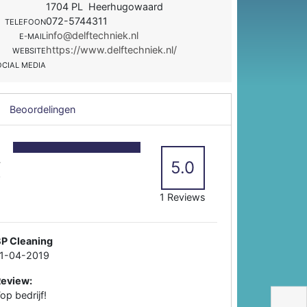
1704 PL Heerhugowaard
072-5744311
TELEFOON
info@delftechniek.nl
E-MAIL
https://www.delftechniek.nl/
WEBSITE
OCIAL MEDIA
Beoordelingen
5
4
5.0
3
2
1 Reviews
BP Cleaning
11-04-2019
Review:
op bedrijf!