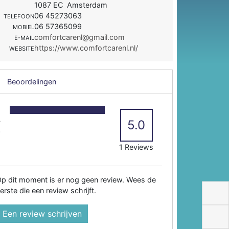
1087 EC Amsterdam
06 45273063
TELEFOON
06 57365099
MOBIEL
comfortcarenl@gmail.com
E-MAIL
https://www.comfortcarenl.nl/
WEBSITE
Beoordelingen
5
4
5.0
3
2
1 Reviews
p dit moment is er nog geen review. Wees de
erste die een review schrijft.
Een review schrijven