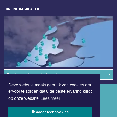
ONLINE DAGBLADEN
Overige dagbladen in de regio
Deze website maakt gebruik van cookies om
Algemene voorwaarden
ervoor te zorgen dat u de beste ervaring krijgt
op onze website
Lees meer
Disclaimer
Privacy Statement
Ik accepteer cookies