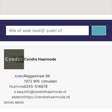
Cendre Haarmode
Reggestraat 86
ADRES
1972 WN IJmuiden
0255-516879
TELEFOON
info@cendrehaarmode.nl
E-MAIL
https://cendrehaarmode.nl/
WEBSITE
SOCIAL MEDIA